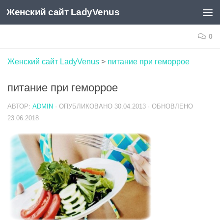
Женский сайт LadyVenus
Skip to content
0
Женский сайт LadyVenus
>
питание при геморрое
питание при геморрое
АВТОР:
ADMIN
· ОПУБЛИКОВАНО
30.04.2013
· ОБНОВЛЕНО
23.06.2018