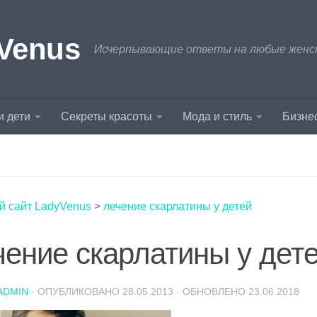
Venus
Исчерпывающие ответы на любые женски
и дети
Секреты красоты
Мода и стиль
Бизнес
й сайт LadyVenus
>
лечение скарлатины у детей
чение скарлатины у дет
ADMIN
· ОПУБЛИКОВАНО
28.05.2013
· ОБНОВЛЕНО
23.06.2018