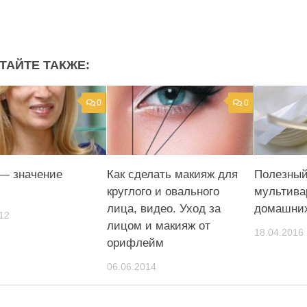
ТАЙТЕ ТАКЖЕ:
0
0
— значение
Как сделать макияж для
Полезный
круглого и овального
мультива
лица, видео. Уход за
домашних
12
лицом и макияж от
18.04.2016
орифлейм
06.06.2014