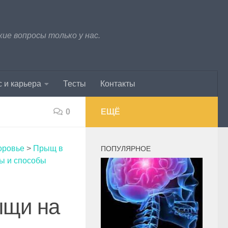
е вопросы только у нас.
 и карьера
Тесты
Контакты
0
ЕЩЁ
оровье
>
Прыщ в
ПОПУЛЯРНОЕ
ды и способы
ыщи на