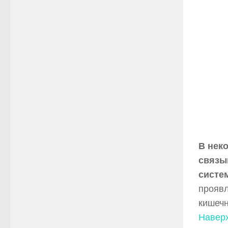
В нек
связы
систем
проявл
кишечн
Навер