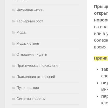
Прыщи
Интимная жизнь
откры
новоо
Карьерный рост
на вол
Мода
или в 
болез
Мода и стиль
время 
Отношения и дети
Причи
Практическая психология
за
сл
Психология отношений
ви
Путешествия
ми
па
Секреты красоты
кл