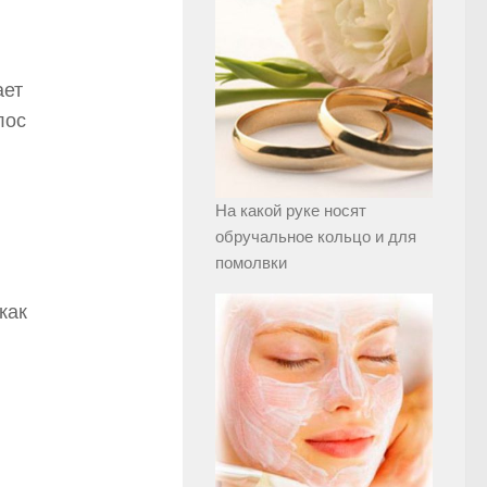
ает
лос
На какой руке носят
обручальное кольцо и для
помолвки
как
й