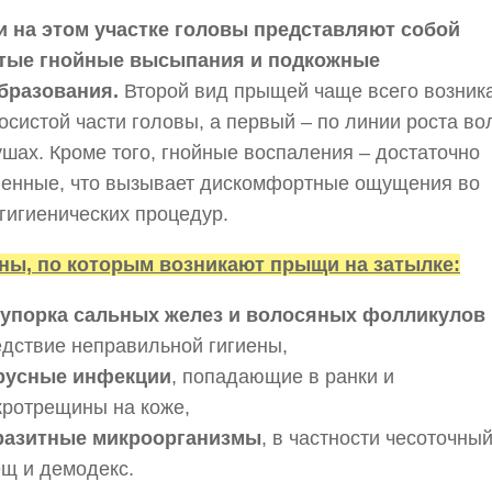
 на этом участке головы представляют собой
тые гнойные высыпания и подкожные
бразования.
Второй вид прыщей чаще всего возник
осистой части головы, а первый – по линии роста во
ушах. Кроме того, гнойные воспаления – достаточно
ненные, что вызывает дискомфортные ощущения во
гигиенических процедур.
ны, по которым возникают прыщи на затылке:
купорка сальных желез и волосяных фолликулов
едствие неправильной гигиены,
русные инфекции
, попадающие в ранки и
кротрещины на коже,
разитные микроорганизмы
, в частности чесоточны
ещ и демодекс.