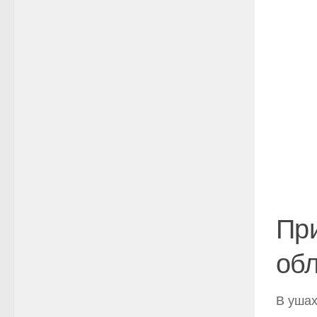
Пр
об
В ушах