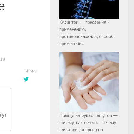
е
Кавинтон — показания к
применению,
противопоказания, способ
применения
018
SHARE
тут
Прыщи на руках чешутся —
почему, как лечить. Почему
появляются прыщ на