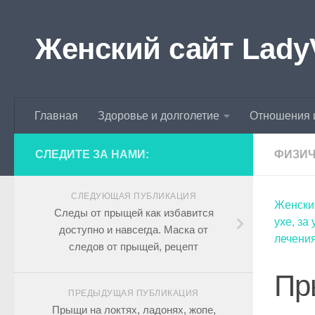
Skip to content
Женский сайт Lady
Главная
Здоровье и долголетие
Отношения 
СЛЕДИТЕ ЗА НАМИ:
ФИЗИЧ
СЛЕДУЮЩАЯ ПУБЛИКАЦИЯ
Женски
Следы от прыщей как избавится
ухе, за
доступно и навсегда. Маска от
лечени
следов от прыщей, рецепт
Пр
ПРЕДЫДУЩАЯ ПУБЛИКАЦИЯ
Прыщи на локтях, ладонях, жопе,