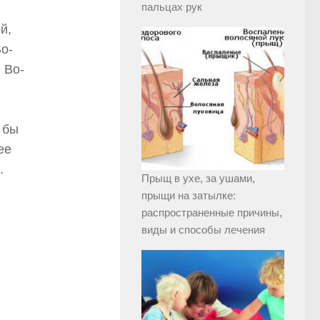
пальцах рук
й,
о-
 Во-
 бы
ее
.
Прыщ в ухе, за ушами,
прыщи на затылке:
распространенные причины,
виды и способы лечения