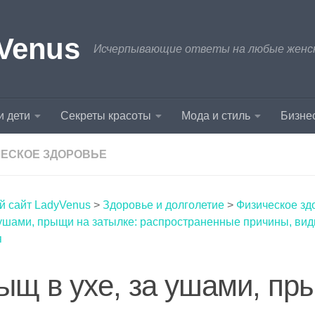
Venus
Исчерпывающие ответы на любые женски
и дети
Секреты красоты
Мода и стиль
Бизнес
ЕСКОЕ ЗДОРОВЬЕ
й сайт LadyVenus
>
Здоровье и долголетие
>
Физическое зд
 ушами, прыщи на затылке: распространенные причины, ви
я
ыщ в ухе, за ушами, пр