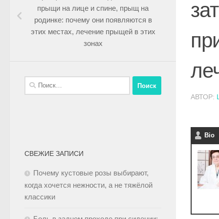
за
прыщи на лице и спине, прыщ на
родинке: почему они появляются в
этих местах, лечение прыщей в этих
пр
зонах
ле
АВТОР:
Bio
СВЕЖИЕ ЗАПИСИ
Почему кустовые розы выбирают,
когда хочется нежности, а не тяжёлой
классики
Боль в заднем проходе при сидении: