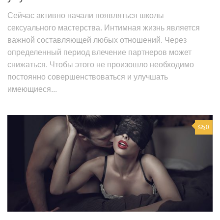
Сейчас активно начали появляться школы
сексуального мастерства. Интимная жизнь является
важной составляющей любых отношений. Через
определенный период влечение партнеров может
снижаться. Чтобы этого не произошло необходимо
постоянно совершенствоваться и улучшать
имеющиеся...
0