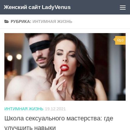
Женский сайт LadyVenus
Skip to content
РУБРИКА:
ИНТИМНАЯ ЖИЗНЬ
0
ИНТИМНАЯ ЖИЗНЬ
19.12.2021
Школа сексуального мастерства: где
улучшить навыки