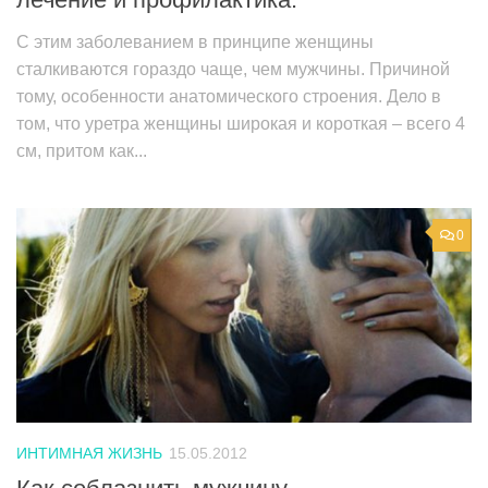
С этим заболеванием в принципе женщины
сталкиваются гораздо чаще, чем мужчины. Причиной
тому, особенности анатомического строения. Дело в
том, что уретра женщины широкая и короткая – всего 4
см, притом как...
0
ИНТИМНАЯ ЖИЗНЬ
15.05.2012