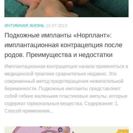
ИНТИМНАЯ ЖИЗНЬ
10.07.2013
Подкожные импланты «Норплант»:
имплантационная контрацепция после
родов. Преимущества и недостатки
Имплантационная контрацепция начала применяться в
медицинской практике сравнительно недавно. Это
современный метод предотвращения нежелательной
беременности. Подкожные импланты представляют
собой гибкие маленькие пластиковые ампулы, которые
содержат гормональные вещества. Содержание: 1.
Способ применения...