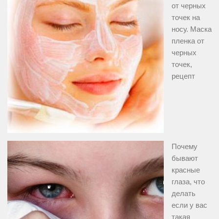
от черных
точек на
носу. Маска
пленка от
черных
точек,
рецепт
Почему
бывают
красные
глаза, что
делать
если у вас
такая