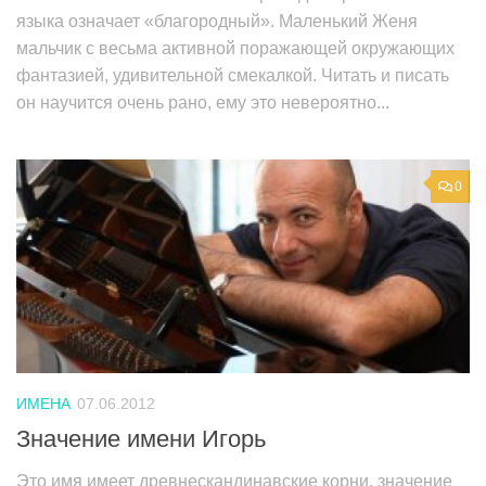
языка означает «благородный». Маленький Женя
мальчик с весьма активной поражающей окружающих
фантазией, удивительной смекалкой. Читать и писать
он научится очень рано, ему это невероятно...
0
ИМЕНА
07.06.2012
Значение имени Игорь
Это имя имеет древнескандинавские корни, значение