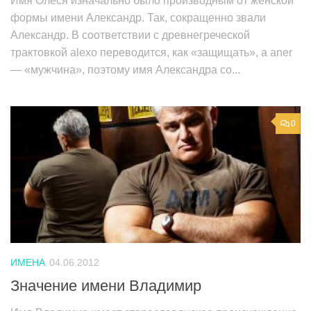
Имя Олеся изначально было производным от женской
формы имени Александр. Так, сокращенно звали
Александр. В соответствии с древнегреческой
трактовкой alexo переводится, как «защищать», а aner
— «мужчина», поэтому имя Александра со...
0
ИМЕНА
04.06.2012
Значение имени Владимир