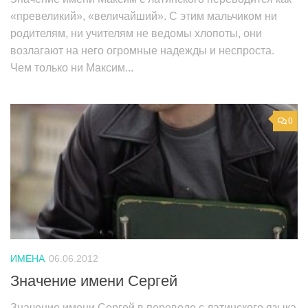
«превеликий», «величайший». С этим мальчиком ни
родителям, ни учителям не ведомы хлопоты, они
возлагают на него огромные надежды и неспроста.
Чем только ни Максим...
0
ИМЕНА
06.06.2012
Значение имени Сергей
Значение имени Сергей в переводе с латинского языка