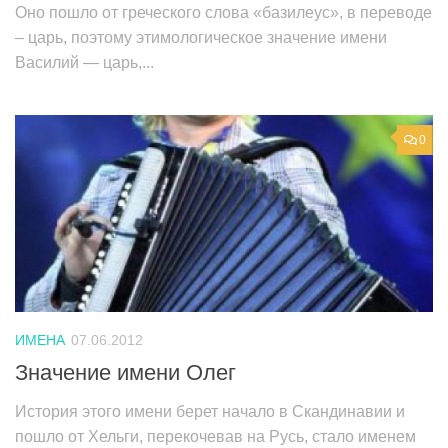
Оно пошло от греческого слова «базилеус», в переводе
– царь, поэтому этимологическое значение имени
Василий — царь,...
0
ИМЕНА
07.06.2012
Значение имени Олег
История этого имени берет начало в Скандинавии и
пошло от Хельги, перекочевав на Русь, стало именем