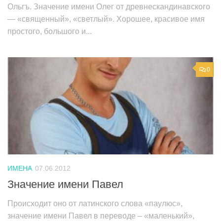
Ольгъ. Значение имени Олег от древнескандинавского
— «священный», «светлый». Хорошее, красивое имя
простого, большого и...
0
ИМЕНА
07.06.2012
Значение имени Павел
Происходит оно от латинского слова «паулюс»,
значение имени Павел в переводе – «маленький»,