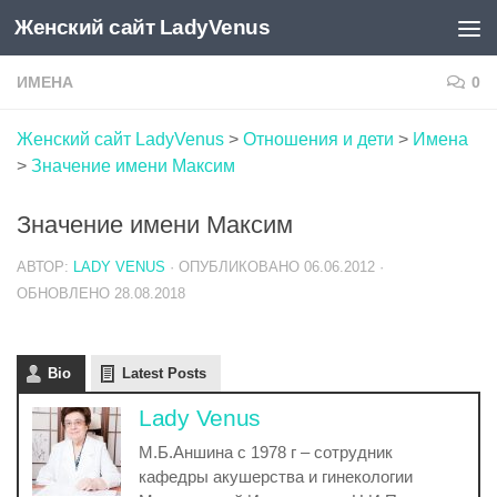
Женский сайт LadyVenus
Skip to content
ИМЕНА
0
Женский сайт LadyVenus
>
Отношения и дети
>
Имена
>
Значение имени Максим
Значение имени Максим
АВТОР:
LADY VENUS
· ОПУБЛИКОВАНО
06.06.2012
·
ОБНОВЛЕНО
28.08.2018
Bio
Latest Posts
Lady Venus
М.Б.Аншина с 1978 г – сотрудник
кафедры акушерства и гинекологии