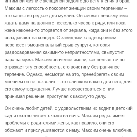
интимной жизни с женщиной задолго до вступления в брак.
Максим с легкостью покоряет женщин своим терпением –
это качество редкое для мужчин. Он сможет невозмутимо
ждать даму на шопинге несколько часов к ряду, или пока
жена наконец-то оторвется от зеркала, когда они и без этого
опаздывают на концерт. С завидным хладнокровием
перенесет эмоциональный срыв супруги, которая
раздосадованная какими-то неприятностями, «выпустит
пар» на мужа. Максим значение имени, как нельзя точно
отражает эту способность, его воистину безграничное
терпение. Однако, несмотря на это, пренебрегать своим
мнением он не позволит – это слишком важно для него, для
его самоутверждения. Лучше посоветоваться с ним
принимая решение, приступая к какому-то делу.
Он очень любит детей, с удовольствием их водит в детский
сад и охотно читает сказки на ночь. Максим редко имеет
проблемы с родителями жены, как правило, они его
обожают и прислушиваются к нему. Максим очень влюбчив,