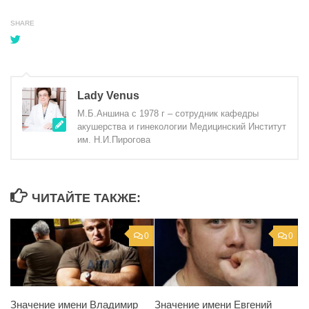
SHARE
Lady Venus
М.Б.Аншина с 1978 г – сотрудник кафедры
акушерства и гинекологии Медицинский Институт
им. Н.И.Пирогова
ЧИТАЙТЕ ТАКЖЕ:
0
0
Значение имени Владимир
Значение имени Евгений