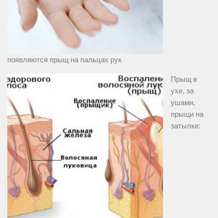
появляются прыщ на пальцах рук
Прыщ в
ухе, за
ушами,
прыщи на
затылке: