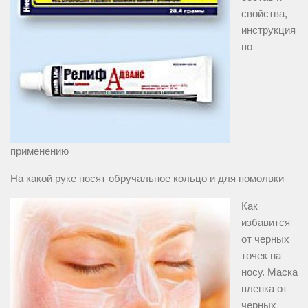
свойства,
инструкция
по
применению
На какой руке носят обручальное кольцо и для помолвки
Как
избавится
от черных
точек на
носу. Маска
пленка от
черных