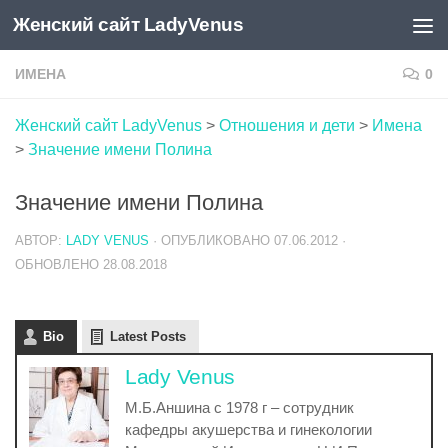
Женский сайт LadyVenus
Skip to content
ИМЕНА
0
Женский сайт LadyVenus
>
Отношения и дети
>
Имена
>
Значение имени Полина
Значение имени Полина
АВТОР:
LADY VENUS
· ОПУБЛИКОВАНО
07.06.2012
·
ОБНОВЛЕНО
28.08.2018
Bio
Latest Posts
Lady Venus
М.Б.Аншина с 1978 г – сотрудник
кафедры акушерства и гинекологии