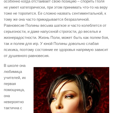
особенно когда отстаивает свою позицию – спорить Поля
не умеет категорически, при этом принимать что-то на веру
тоже не торопится. Ее сложно назвать сентиментальной, к
тому же она часто прикидывается безразличной.
Равновесие Полины весьма шаткое и часто колеблется от
серьезности, и даже напускной строгости, до веселья и
жизнерадостности. Жизнь Поли, может быть как полем боя,
так и полем для игр. У юной Полины довольно слабая
психика, поэтому состояние ее здоровья напрямую зависит
от душевного равновесия.
В школе она
любимица
учителей, их
первая
помощница,
она
невероятно
тактична с