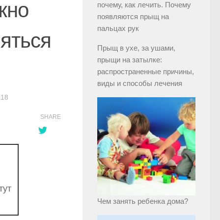
жно
почему, как лечить. Почему
появляются прыщ на
пальцах рук
няться
Прыщ в ухе, за ушами,
прыщи на затылке:
распространенные причины,
виды и способы лечения
018
SHARE
тут
Чем занять ребенка дома?