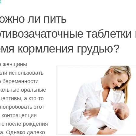
х
ожно ли пить
тивозачаточные таблетки 
емя кормления грудью?
е женщины
ли использовать
о беременности
нальные оральные
цептивы, а кто-то
попробовать этот
 контрацепции
ые после рождения
а. Однако далеко