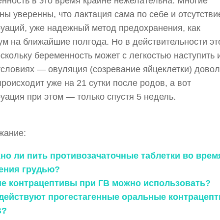
нность в это время крайне нежелательна. Многие
ы уверенны, что лактация сама по себе и отсутстви
уаций, уже надежный метод предохранения, как
м на ближайшие полгода. Но в действительности эт
оскольку беременность может с легкостью наступить 
условиях — овуляция (созревание яйцеклетки) дово
происходит уже на 21 сутки после родов, а вот
уация при этом — только спустя 5 недель.
жание:
жно ли пить противозачаточные таблетки во врем
ения грудью?
кие контрацептивы при ГВ можно использовать?
к действуют прогестагенные оральные контрацеп
В?