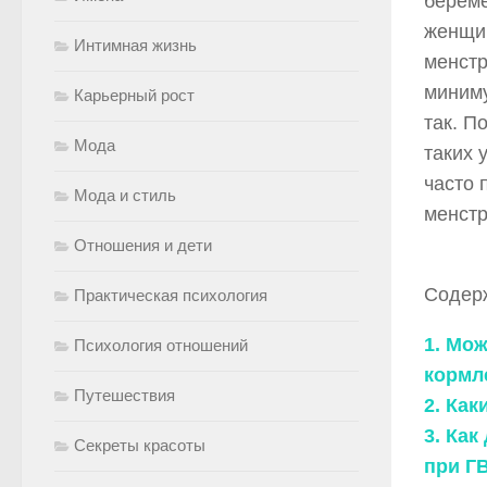
береме
женщин
Интимная жизнь
менстр
миниму
Карьерный рост
так. П
Мода
таких 
часто 
Мода и стиль
менстр
Отношения и дети
Содер
Практическая психология
1. Мо
Психология отношений
кормл
Путешествия
2. Ка
3. Ка
Секреты красоты
при Г