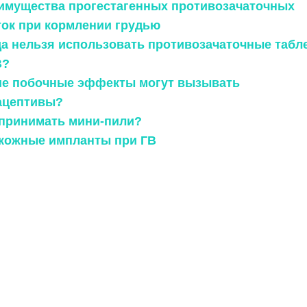
еимущества прогестагенных противозачаточных
ток при кормлении грудью
гда нельзя использовать противозачаточные табл
В?
кие побочные эффекты могут вызывать
ацептивы?
к принимать мини-пили?
дкожные импланты при ГВ