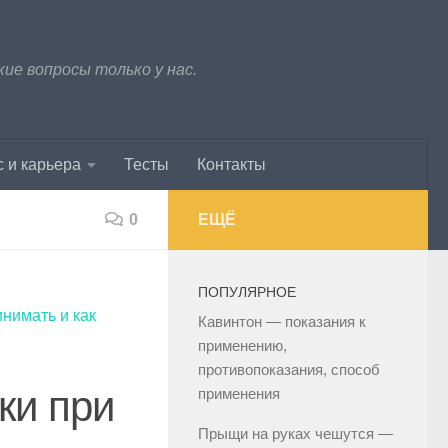
е вопросы только у нас.
 и карьера
Тесты
Контакты
0
ЕЩЁ
ПОПУЛЯРНОЕ
нимать и как
Кавинтон — показания к
применению,
противопоказания, способ
ки при
применения
Прыщи на руках чешутся —