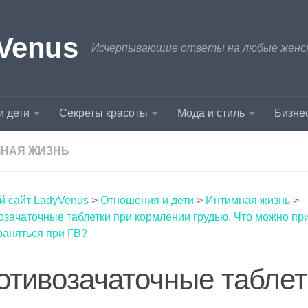
Venus
Исчерпывающие ответы на любые женски
и дети
Секреты красоты
Мода и стиль
Бизнес
НАЯ ЖИЗНЬ
й сайт LadyVenus
>
Отношения и дети
>
Интимная жизнь
>
зачаточные таблетки при кормлении грудью. Что можно при
раняться при ГВ?
отивозачаточные таблет