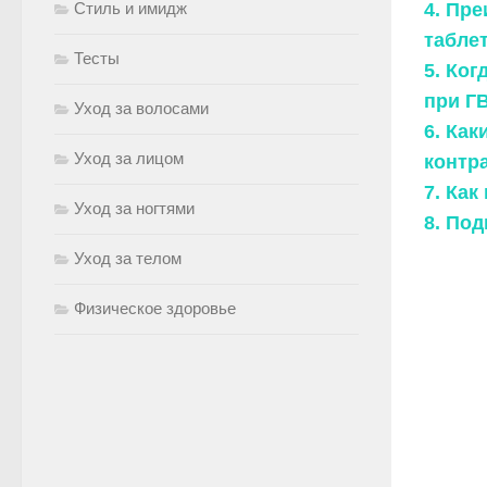
Стиль и имидж
4. Пр
табле
Тесты
5. Ко
при Г
Уход за волосами
6. Ка
Уход за лицом
контр
7. Ка
Уход за ногтями
8. По
Уход за телом
Физическое здоровье