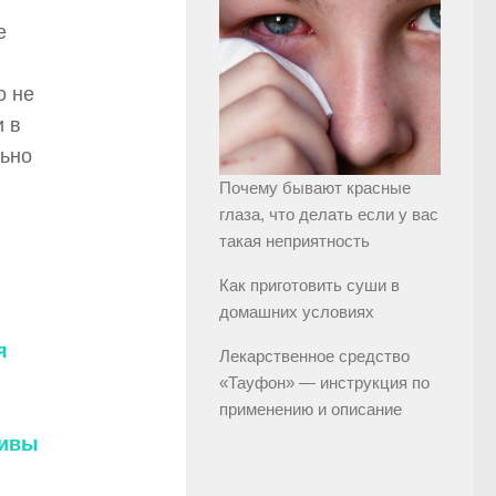
е
о не
и в
льно
Почему бывают красные
глаза, что делать если у вас
такая неприятность
Как приготовить суши в
домашних условиях
я
Лекарственное средство
«Тауфон» — инструкция по
применению и описание
тивы