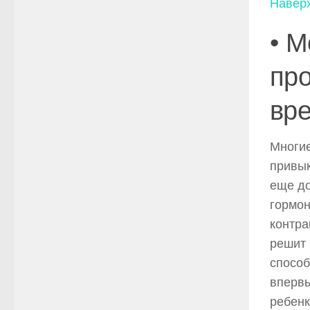
Навер
• М
про
вр
Многи
привык
еще д
гормо
контра
решит 
способ
вперв
ребенк