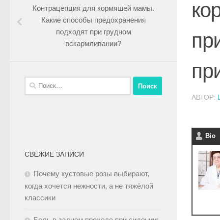
ко
Контрацепция для кормящей мамы.
Какие способы предохранения
подходят при грудном
пр
вскармливании?
пр
АВТОР:
Bio
СВЕЖИЕ ЗАПИСИ
Почему кустовые розы выбирают,
когда хочется нежности, а не тяжёлой
классики
Боль в заднем проходе при сидении: