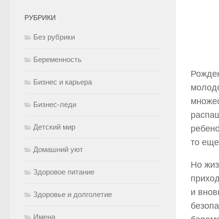
РУБРИКИ
Без рубрики
Беременность
Рожде
Бизнес и карьера
молодо
множес
Бизнес-леди
распаш
Детский мир
ребено
то еще
Домашний уют
Но жиз
Здоровое питание
приход
и внов
Здоровье и долголетие
безопа
Имена