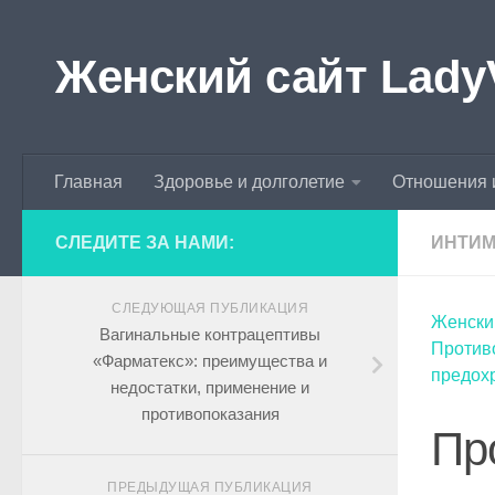
Skip to content
Женский сайт Lady
Главная
Здоровье и долголетие
Отношения 
СЛЕДИТЕ ЗА НАМИ:
ИНТИМ
СЛЕДУЮЩАЯ ПУБЛИКАЦИЯ
Женски
Вагинальные контрацептивы
Противо
«Фарматекс»: преимущества и
предох
недостатки, применение и
противопоказания
Пр
ПРЕДЫДУЩАЯ ПУБЛИКАЦИЯ