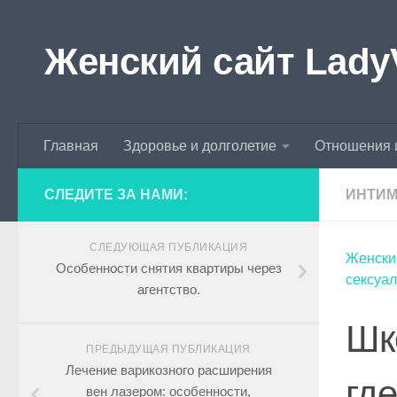
Skip to content
Женский сайт Lady
Главная
Здоровье и долголетие
Отношения 
СЛЕДИТЕ ЗА НАМИ:
ИНТИМ
СЛЕДУЮЩАЯ ПУБЛИКАЦИЯ
Женски
Особенности снятия квартиры через
сексуал
агентство.
Шк
ПРЕДЫДУЩАЯ ПУБЛИКАЦИЯ
Лечение варикозного расширения
гд
вен лазером: особенности,