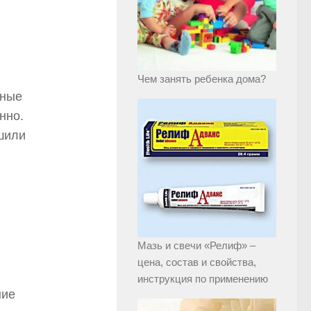
Чем занять ребенка дома?
зные
нно.
шили
Мазь и свечи «Релиф» –
цена, состав и свойства,
инструкция по применению
ние