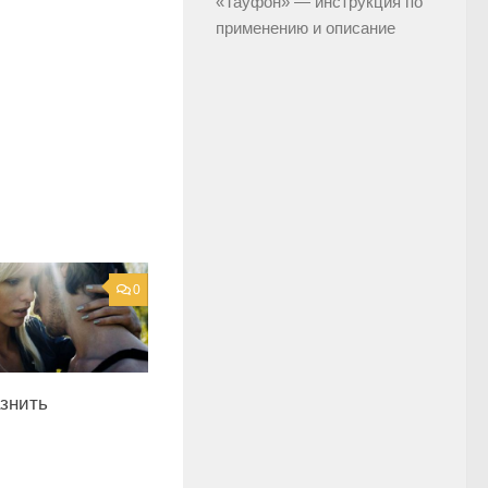
«Тауфон» — инструкция по
применению и описание
0
азнить