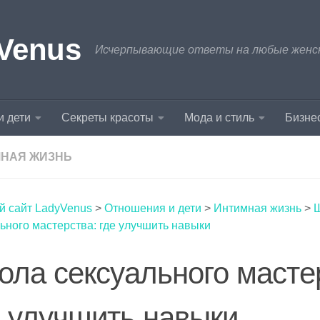
Venus
Исчерпывающие ответы на любые женски
и дети
Секреты красоты
Мода и стиль
Бизнес
НАЯ ЖИЗНЬ
й сайт LadyVenus
>
Отношения и дети
>
Интимная жизнь
>
ьного мастерства: где улучшить навыки
ола сексуального масте
е улучшить навыки