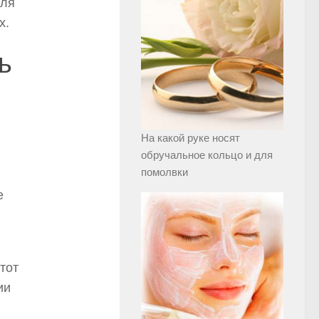
для
х.
ь
На какой руке носят
обручальное кольцо и для
помолвки
е
тот
ии