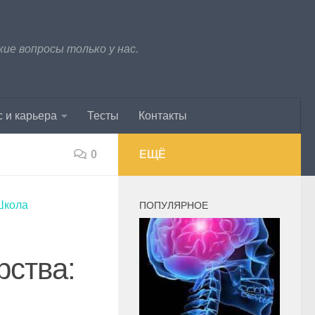
е вопросы только у нас.
 и карьера
Тесты
Контакты
0
ЕЩЁ
Школа
ПОПУЛЯРНОЕ
рства: