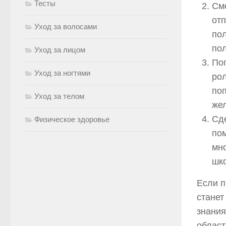
Тесты
Сме
отп
Уход за волосами
пол
по
Уход за лицом
Поп
Уход за ногтями
ро
поп
Уход за телом
жел
Сде
Физическое здоровье
пом
мно
шко
Если п
станет
знания
област