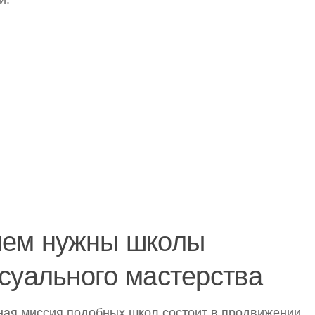
чем нужны школы
суального мастерства
ая миссия подобных школ состоит в продвижении