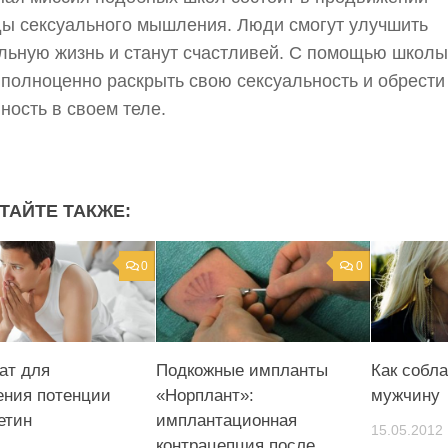
ы сексуального мышления. Люди смогут улучшить
льную жизнь и станут счастливей. С помощью школы
полноценно раскрыть свою сексуальность и обрести
ность в своем теле.
ТАЙТЕ ТАКЖЕ:
0
0
ат для
Подкожные импланты
Как собл
ния потенции
«Норплант»:
мужчину
етин
имплантационная
15.05.2012
контрацепция после