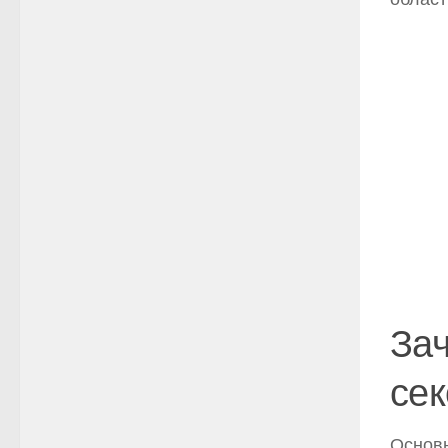
За
сек
Основн