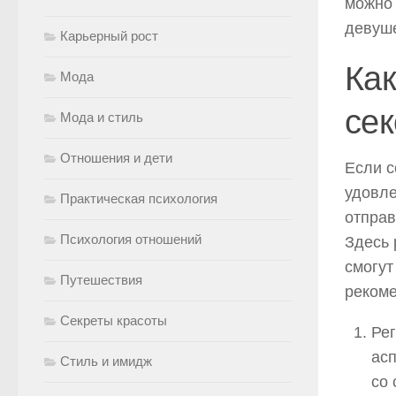
можно 
девуше
Карьерный рост
Как
Мода
сек
Мода и стиль
Отношения и дети
Если с
удовле
Практическая психология
отправ
Психология отношений
Здесь 
смогут
Путешествия
реком
Секреты красоты
Ре
асп
Стиль и имидж
со 