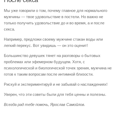
Мы уже говорили о том, почему главное для нормального
мужчины — твое удовольствие в постели. Но важно не
только получить удовольствие до и во время, а и после
секса.
Например, предложи своему мужчине стакан воды или
легкий перекус. Вот увидишь — он это оценит!
Большинство девушек тянет на разговоры о бытовых
проблемах или эфемерном будущем. Хотя, с
психологической и биологической точек зрения, мужчина не
готов к таким вопросам после интимной близости.
Рискуй и экспериментируй и не забывай о наслаждениях!
Уверен, что эти советы были для тебя ценны и полезны.
Всегда рад тебе помочь, Ярослав Самойлов.