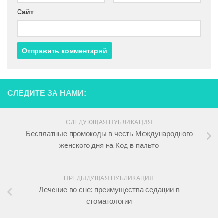
Сайт
СЛЕДИТЕ ЗА НАМИ:
СЛЕДУЮЩАЯ ПУБЛИКАЦИЯ
Бесплатные промокоды в честь Международного
женского дня на Код в пальто
ПРЕДЫДУЩАЯ ПУБЛИКАЦИЯ
Лечение во сне: преимущества седации в
стоматологии