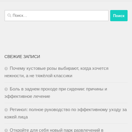
СВЕЖИЕ ЗАПИСИ
Почему кустовые розы выбирают, когда хочется
нежности, а не тяжёлой классики
Боль в заднем проходе при сидении: причины и
эффективное лечение
Ретинол: полное руководство по эффективному уходу за
кожей лица
Откройте для себя новый парк развлечений в