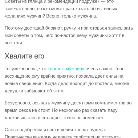
Советы из глянца и рекомендации подружек — это
замечательно, но кто может рассказать об истинных
желаниях мужчин? Верно, только мужчина.
Поэтому доставай блокнот, ручку и приготовься записывать
мои советы о том, чего по-настоящему мужчины хотят в
постели.
Хвалите его
Ты уже знаешь, что
хвалить мужчину
очень важно. Твое
восхищение ему крайне приятно, похвала дает силы на
новые свершения. Когда дело доходит до постели, многие
девушки забывают об этом.
Безусловно, осыпать мужчину десятками комплиментов во
время секса не стоит. Но несколько раз сказать пару
ласковых слов в его адрес точно не помешает.
Слова одобрения и восхищения творят чудеса.
Практически каждому человеку свойственно отвечать