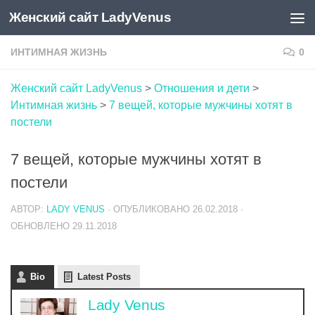
Женский сайт LadyVenus
Skip to content
ИНТИМНАЯ ЖИЗНЬ
0
Женский сайт LadyVenus
>
Отношения и дети
>
Интимная жизнь
>
7 вещей, которые мужчины хотят в
постели
7 вещей, которые мужчины хотят в
постели
АВТОР:
LADY VENUS
· ОПУБЛИКОВАНО
26.02.2018
·
ОБНОВЛЕНО
29.11.2018
Bio
Latest Posts
Lady Venus