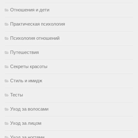
Отношения и дети
Практическая психология
Психология отношений
Путешествия
Секреты красоты
Стиль и имидж
Тесты
Уход за волосами
Уход за лицом
Уход за ногтями