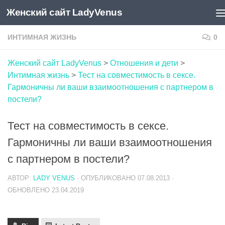
Женский сайт LadyVenus
Skip to content
ИНТИМНАЯ ЖИЗНЬ
0
Женский сайт LadyVenus
>
Отношения и дети
>
Интимная жизнь
>
Тест на совместимость в сексе.
Гармоничны ли ваши взаимоотношения с партнером в
постели?
Тест на совместимость в сексе.
Гармоничны ли ваши взаимоотношения
с партнером в постели?
АВТОР:
LADY VENUS
· ОПУБЛИКОВАНО
07.08.2013
·
ОБНОВЛЕНО
23.04.2019