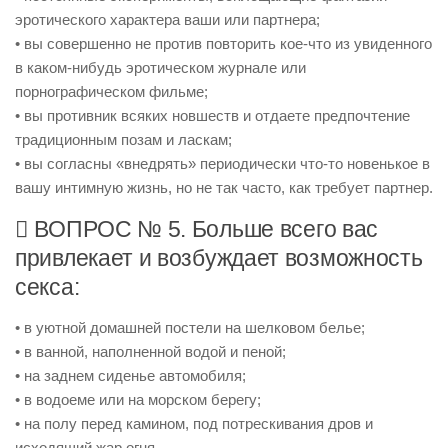
эротического характера ваши или партнера;
• вы совершенно не против повторить кое-что из увиденного
в каком-нибудь эротическом журнале или
порнографическом фильме;
• вы противник всяких новшеств и отдаете предпочтение
традиционным позам и ласкам;
• вы согласны «внедрять» периодически что-то новенькое в
вашу интимную жизнь, но не так часто, как требует партнер.
 ВОПРОС № 5. Больше всего вас
привлекает и возбуждает возможность
секса:
• в уютной домашней постели на шелковом белье;
• в ванной, наполненной водой и пеной;
• на заднем сиденье автомобиля;
• в водоеме или на морском берегу;
• на полу перед камином, под потрескивания дров и
исходящий жар огня.