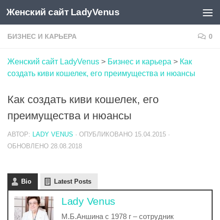
Женский сайт LadyVenus
Skip to content
БИЗНЕС И КАРЬЕРА
0
Женский сайт LadyVenus
>
Бизнес и карьера
>
Как
создать киви кошелек, его преимущества и нюансы
Как создать киви кошелек, его
преимущества и нюансы
АВТОР:
LADY VENUS
· ОПУБЛИКОВАНО
15.04.2015
·
ОБНОВЛЕНО
28.08.2018
Bio
Latest Posts
Lady Venus
М.Б.Аншина с 1978 г – сотрудник