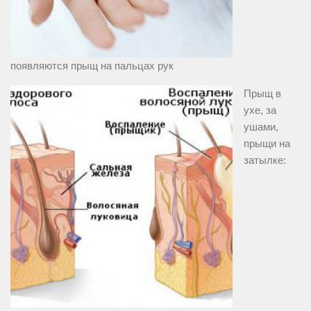
появляются прыщ на пальцах рук
Прыщ в
ухе, за
ушами,
прыщи на
затылке: