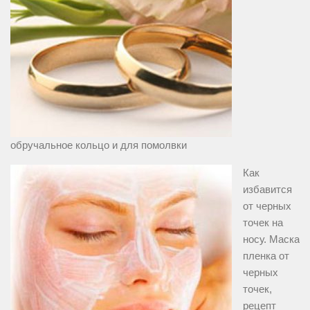
обручальное кольцо и для помолвки
Как
избавится
от черных
точек на
носу. Маска
пленка от
черных
точек,
рецепт