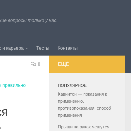
е вопросы только у нас.
 и карьера
Тесты
Контакты
0
ЕЩЁ
к правильно
ПОПУЛЯРНОЕ
Кавинтон — показания к
применению,
ся
противопоказания, способ
применения
?
Прыщи на руках чешутся —