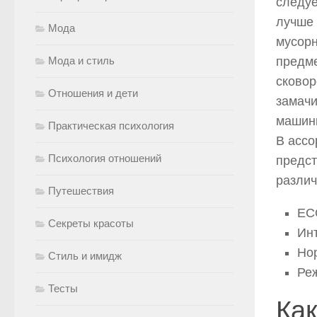
следуе
лучше 
Мода
мусорн
Мода и стиль
предме
сковор
Отношения и дети
замачи
машинк
Практическая психология
В ассо
Психология отношений
предст
различ
Путешествия
EC
Секреты красоты
Ин
Но
Стиль и имидж
Ре
Тесты
Как