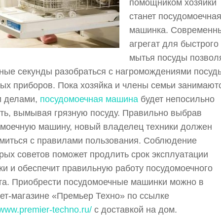
помощником хозяйки
станет посудомоечна
машинка. Современн
агрегат для быстрого
мытья посуды позвол
ные секунды разобраться с нагромождениями посуд
ых приборов. Пока хозяйка и члены семьи занимают
и делами,
посудомоечная машина
будет непосильно
ть, вымывая грязную посуду. Правильно выбрав
моечную машину, новый владелец техники должен
миться с правилами пользования. Соблюдение
рых советов поможет продлить срок эксплуатации
и и обеспечит правильную работу посудомоечного
та. Приобрести посудомоечные машинки можно в
ет-магазине «Премьер Техно» по ссылке
/www.premier-techno.ru/
с доставкой на дом.