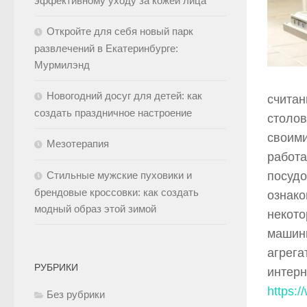
эффективному уходу за кожей лица
Откройте для себя новый парк
развлечений в Екатеринбурге:
Мурмилэнд
Новогодний досуг для детей: как
считан
создать праздничное настроение
столов
своим
Мезотерапия
работа
Стильные мужские пуховики и
посудо
брендовые кроссовки: как создать
ознако
модный образ этой зимой
некото
машинк
агрега
РУБРИКИ
интерн
https:/
Без рубрики