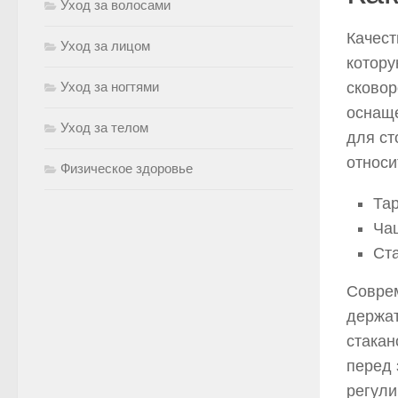
Уход за волосами
Качест
Уход за лицом
котору
Уход за ногтями
сковор
оснащ
Уход за телом
для ст
относи
Физическое здоровье
Та
Ча
Ст
Совре
держат
стакан
перед 
регули