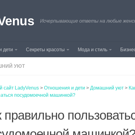
Venus
Исчерпывающие ответы на любые женски
и дети
Секреты красоты
Мода и стиль
Бизнес
ШНИЙ УЮТ
й сайт LadyVenus
>
Отношения и дети
>
Домашний уют
>
Ка
ваться посудомоечной машинкой?
к правильно пользовать
судомоечной машинкой