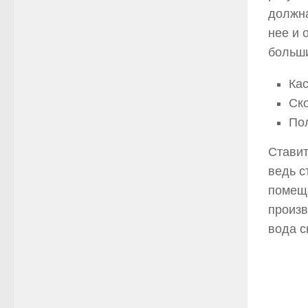
должна
нее и 
больши
Ка
Ск
По
Ставит
ведь с
помеща
произв
вода с