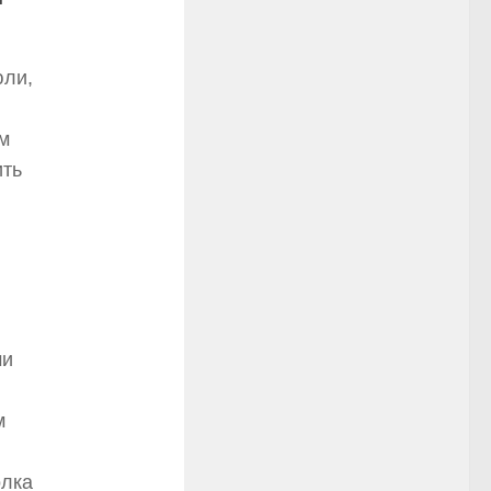
юли,
м
ить
ми
м
олка