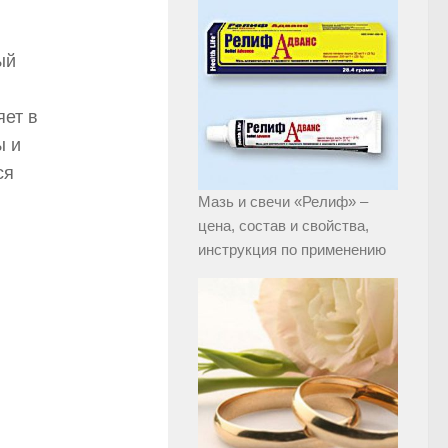
я
ый
яет в
ы и
ся
Мазь и свечи «Релиф» –
цена, состав и свойства,
инструкция по применению