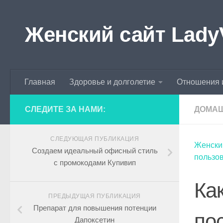
Skip to content
Женский сайт Lady
Главная
Здоровье и долголетие
Отношения 
СЛЕДИТЕ ЗА НАМИ:
ДОМА
СЛЕДУЮЩАЯ ПУБЛИКАЦИЯ
Женски
Создаем идеальный офисный стиль
пользо
с промокодами Купивип
Ка
ПРЕДЫДУЩАЯ ПУБЛИКАЦИЯ
Препарат для повышения потенции
по
Дапоксетин