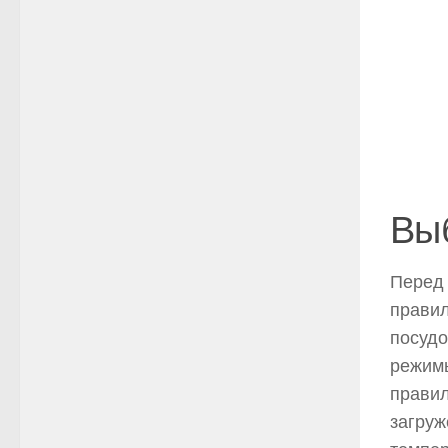
Вы
Перед 
правил
посудо
режимы
прави
загруж