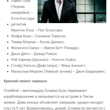
Лорел Лэнс
(Черная
канарейка) –
Кэти Кэссиди;
детектив
Квентин Лэнс – Пол Блэкторн;
Мойра Куин – Сюзанна Томпсон;
Томми Мерлин – Колин Доннел;
Фелисити Смоук – Эмили Бетт Рикардс;
Джон Диггл – Дэвид Рэмси;
Рой Харпер (Арсенал) – Колтон Хэйнс;
Слэйд Уилсон (Дефстроук) – Ману Беннетт;
Малкольм Мерлин (Темный лучник) – Джон Барроумен.
Краткий сюжет сериала:
Плейбой – миллиардер Оливер Куин переживает
кораблекрушение и оказывается на острове в Тихом
океане. Дома юношу объявляют умершим, однако находят
спустя 5 лет. Возвратившись, домой, Оливер встречается с