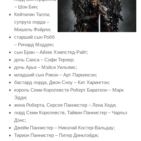
– Шон Бин;
Кейтилин Талли,
супруга лорда –
Мишель Фэйрли;
старший сын Робб
– Ричард Мэдден;
сын Бран – Айзек Хэмпстед-Райт;
дочь Санса – Софи Тернер;
дочь Арья – Мэйси Уильямс;
младший сын Рикон – Арт Паркинсон;
бастард лорда, Джон Сноу – Кит Харингтон;
король Семи Королевств Роберт Баратеон – Марк
Эдди;
жена Роберта, Серсея Паннистер – Лена Хеди;
лорд Семи Королевств, Тайвин Паннистер – Чарльз
Дэнс;
Джейм Паннистер – Николай Костер-Вальдау;
Тирион Паннистер – Питер Динклэйдж;