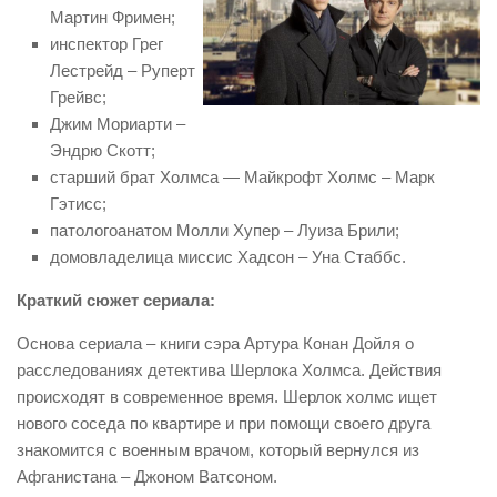
Мартин Фримен;
инспектор Грег
Лестрейд – Руперт
Грейвс;
Джим Мориарти –
Эндрю Скотт;
старший брат Холмса — Майкрофт Холмс – Марк
Гэтисс;
патологоанатом Молли Хупер – Луиза Брили;
домовладелица миссис Хадсон – Уна Стаббс.
Краткий сюжет сериала:
Основа сериала – книги сэра Артура Конан Дойля о
расследованиях детектива Шерлока Холмса. Действия
происходят в современное время. Шерлок холмс ищет
нового соседа по квартире и при помощи своего друга
знакомится с военным врачом, который вернулся из
Афганистана – Джоном Ватсоном.