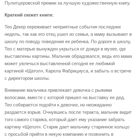
Пулитцеровской премии за лучшую художественную книгу.
Краткий сюжет книги:
Тео Декер переживает неприятные события последних
недель, так как его отец ушел из семьи, а маму вызывают в
школу по поводу поведения ее ребенка. По дороге в школу,
Тео с матерью вынужден укрыться от дождя в музее, где
выставлены картины. Мальчик обрадовался, ведь его мама
может увлечься выставленной сегодня ее любимой
картиной «Щегол», Карела Фабрициуса, и забыть о встрече
с директором школы.
Внимание мальчика привлекает девочка с рыжими
волосами, вместе с которой пришел на выставку ее дед.
Тео собирается подойти к девочке, но неожиданно
раздается взрыв. Очнувшись после теракта, мальчик видит
того самого старика, который дает ему указание забрать
картину «Щегол». Старик дает мальчику старинное кольцо
с просьбой прийти в некую компанию и позвонить в