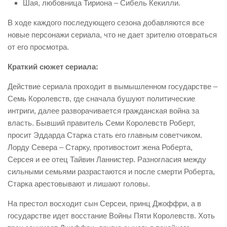
Шая, любовница Тириона – Сибель Кекилли.
В ходе каждого последующего сезона добавляются все
новые персонажи сериала, что не дает зрителю отовраться
от его просмотра.
Краткий сюжет сериала:
Действие сериала проходит в вымышленном государстве –
Семь Королевств, где сначала бушуют политические
интриги, далее разворачивается гражданская война за
власть. Бывший правитель Семи Королевств Роберт,
просит Эддарда Старка стать его главным советчиком.
Лорду Севера – Старку, противостоит жена Роберта,
Серсея и ее отец Тайвин Ланнистер. Разногласия между
сильными семьями разрастаются и после смерти Роберта,
Старка арестовывают и лишают головы.
На престол восходит сын Серсеи, принц Джоффри, а в
государстве идет восстание Войны Пяти Королевств. Хоть