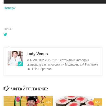
Наверх
SHARE
Lady Venus
М.Б.Аншина с 1978 г – сотрудник кафедры
акушерства и гинекологии Медицинский Институт
им. Н.И.Пирогова
ЧИТАЙТЕ ТАКЖЕ:
0
0