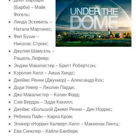
(Барби) – Майк
Фогель;
Линда Эскивель –
Натали Мартинес;
Фил Буши –
Николас Стронг;
Джулия Шамуэль –
Рашель Лефевр;
Энджи Макалистер – Бритт Робертсон;
Кэролин Хилл – Аиша Хиндс;
Джеймс Ренни (Джуниор) – Александр Кох;
Доди Уивер – Лжолин Парди;
Джо Макалистер – Колин Форд;
Сэм Вердро – Эдди Кахилл;
Джеймс «Большой Джим» Ренни – Дин Норрис;
Ребекка Пайн – Карла Кром;
Элинор «Норри» Калверт-Хилл – Маккензи Линтц;
Eва Синклер – Кайли Банбери.