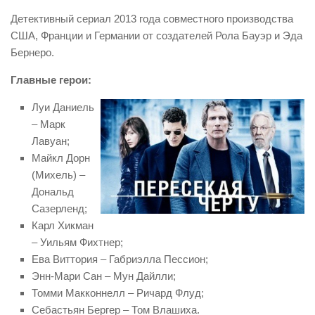
Детективный сериал 2013 года совместного производства
США, Франции и Германии от создателей Рола Бауэр и Эда
Бернеро.
Главные герои:
Луи Даниель
– Марк
Лавуан;
Майкл Дорн
(Михель) –
Дональд
Сазерленд;
Карл Хикман
– Уильям Фихтнер;
Ева Виттория – Габриэлла Пессион;
Энн-Мари Сан – Мун Дайлли;
Томми Макконнелл – Ричард Флуд;
Себастьян Бергер – Том Влашиха.