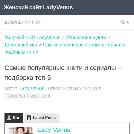
Женский сайт LadyVenus
Skip to content
ДОМАШНИЙ УЮТ
0
Женский сайт LadyVenus
>
Отношения и дети
>
Домашний уют
>
Самые популярные книги и сериалы –
подборка топ-5
Самые популярные книги и сериалы –
подборка топ-5
АВТОР:
LADY VENUS
· ОПУБЛИКОВАНО
13.08.2015
·
ОБНОВЛЕНО
28.08.2018
Bio
Latest Posts
Lady Venus