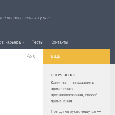
е вопросы только у нас.
 и карьера
Тесты
Контакты
0
ЕЩЁ
ПОПУЛЯРНОЕ
Кавинтон — показания к
применению,
противопоказания, способ
применения
Прыщи на руках чешутся —