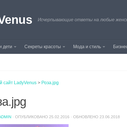
Venus
Исчерпывающие ответы на любые женски
и дети
Секреты красоты
Мода и стиль
Бизнес
й сайт LadyVenus
>
Роза.jpg
а.jpg
ADMIN
· ОПУБЛИКОВАНО
25.02.2016
· ОБНОВЛЕНО
23.06.2018