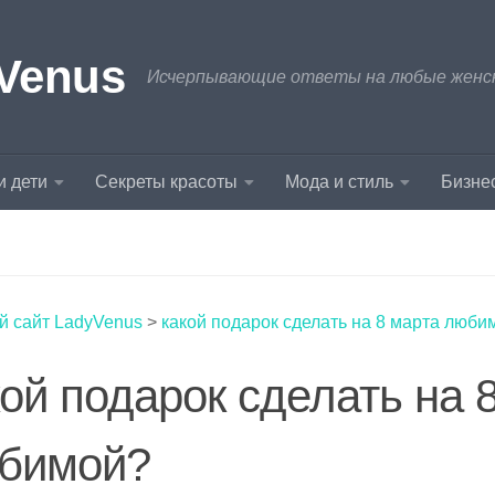
Venus
Исчерпывающие ответы на любые женски
и дети
Секреты красоты
Мода и стиль
Бизнес
й сайт LadyVenus
>
какой подарок сделать на 8 марта люби
кой подарок сделать на 
бимой?