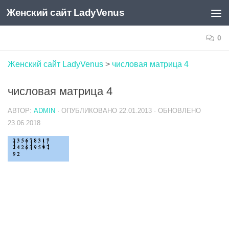
Женский сайт LadyVenus
Skip to content
0
Женский сайт LadyVenus
>
числовая матрица 4
числовая матрица 4
АВТОР:
ADMIN
· ОПУБЛИКОВАНО
22.01.2013
· ОБНОВЛЕНО
23.06.2018