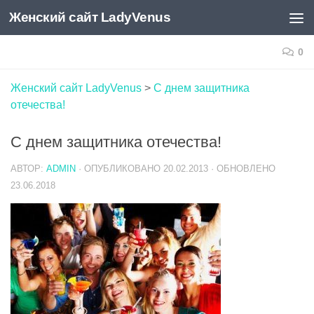
Женский сайт LadyVenus
Skip to content
0
Женский сайт LadyVenus
>
С днем защитника
отечества!
С днем защитника отечества!
АВТОР:
ADMIN
· ОПУБЛИКОВАНО
20.02.2013
· ОБНОВЛЕНО
23.06.2018