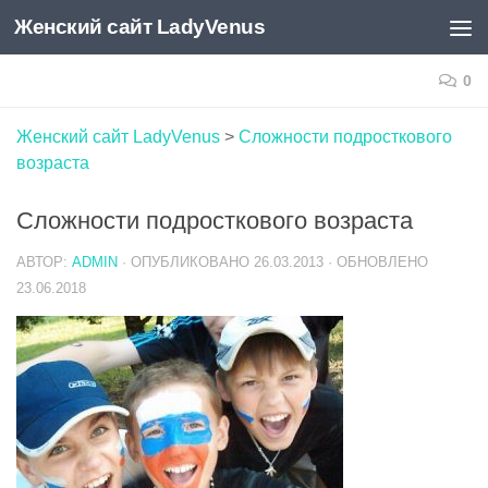
Женский сайт LadyVenus
Skip to content
0
Женский сайт LadyVenus
>
Сложности подросткового
возраста
Сложности подросткового возраста
АВТОР:
ADMIN
· ОПУБЛИКОВАНО
26.03.2013
· ОБНОВЛЕНО
23.06.2018