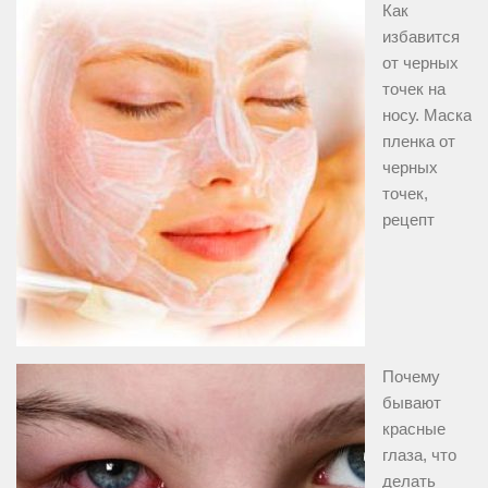
Как
избавится
от черных
точек на
носу. Маска
пленка от
черных
точек,
рецепт
Почему
бывают
красные
глаза, что
делать