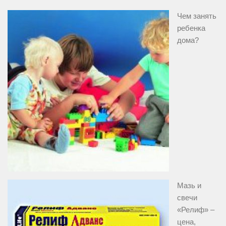
Чем занять
ребенка
дома?
Мазь и
свечи
«Релиф» –
цена,