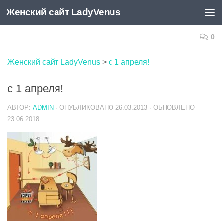
Женский сайт LadyVenus
Skip to content
0
Женский сайт LadyVenus
>
с 1 апреля!
с 1 апреля!
АВТОР:
ADMIN
· ОПУБЛИКОВАНО
26.03.2013
· ОБНОВЛЕНО
23.06.2018