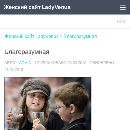
Женский сайт LadyVenus
Skip to content
0
Женский сайт LadyVenus
>
Благоразумная
Благоразумная
АВТОР:
ADMIN
· ОПУБЛИКОВАНО
26.03.2013
· ОБНОВЛЕНО
23.06.2018