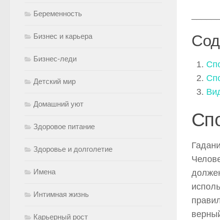
Беременность
_____
Бизнес и карьера
Сод
Бизнес-леди
Спо
Сп
Детский мир
Ви
Домашний уют
Спо
Здоровое питание
Гадани
Здоровье и долголетие
Челове
Имена
должен
исполь
Интимная жизнь
правил
верный
Карьерный рост