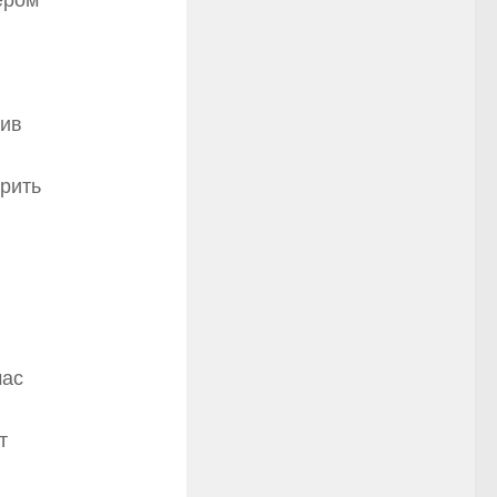
лив
ерить
час
т