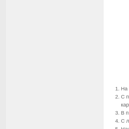
На 
С 
кар
В п
С 
Нач