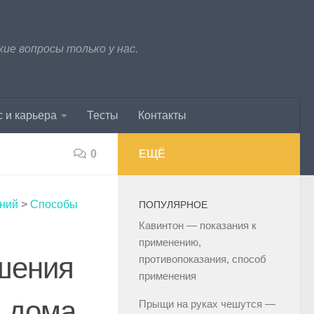
е вопросы только у нас.
 и карьера
Тесты
Контакты
0
ЕЩЁ
ний
>
Способы
ПОПУЛЯРНОЕ
Кавинтон — показания к
применению,
шения
противопоказания, способ
применения
н дома
Прыщи на руках чешутся —