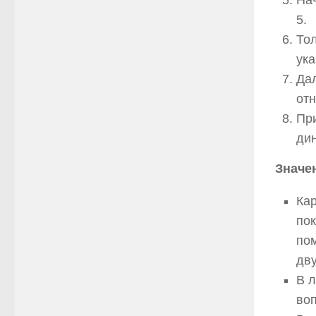
5.
Тол
ука
Да
отн
При
дин
Значе
Кар
пок
пом
дв
В л
воп