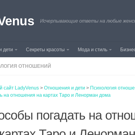
Venus
Исчерпывающие ответы на любые женски
и дети
Секреты красоты
Мода и стиль
Бизнес
ЛОГИЯ ОТНОШЕНИЙ
й сайт LadyVenus
>
Отношения и дети
>
Психология отноше
ь на отношения на картах Таро и Ленорман дома
особы погадать на отно
 картах Таро и Ленорма