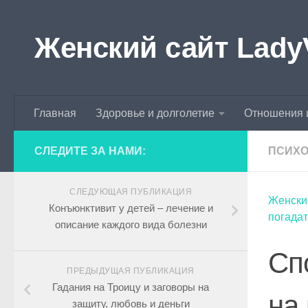
Skip to content
Женский сайт Lady
Главная
Здоровье и долголетие
Отношения 
СЛЕДИТЕ ЗА НАМИ:
ПСИХО
СЛЕДУЮЩАЯ ПУБЛИКАЦИЯ
Женски
Конъюнктивит у детей – лечение и
погадат
описание каждого вида болезни
Сп
ПРЕДЫДУЩАЯ ПУБЛИКАЦИЯ
Гадания на Троицу и заговоры на
на
защиту, любовь и деньги