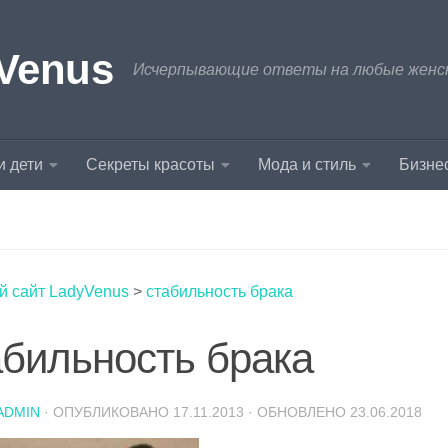
Venus
Исчерпывающие ответы на любые женски
и дети
Секреты красоты
Мода и стиль
Бизнес
й сайт LadyVenus
>
стабильность брака
абильность брака
ADMIN
· ОПУБЛИКОВАНО
17.11.2013
· ОБНОВЛЕНО
23.06.2018