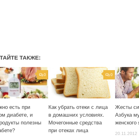
ТАЙТЕ ТАКЖЕ:
0
0
жно есть при
Как убрать отеки с лица
Жесты си
ом диабете, и
в домашних условиях.
Азбука м
продукты полезны
Мочегонные средства
женского 
абете?
при отеках лица
20.11.2012