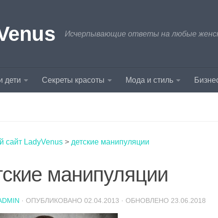
Venus
Исчерпывающие ответы на любые женски
и дети
Секреты красоты
Мода и стиль
Бизнес
й сайт LadyVenus
>
детские манипуляции
тские манипуляции
ADMIN
· ОПУБЛИКОВАНО
02.04.2013
· ОБНОВЛЕНО
23.06.2018