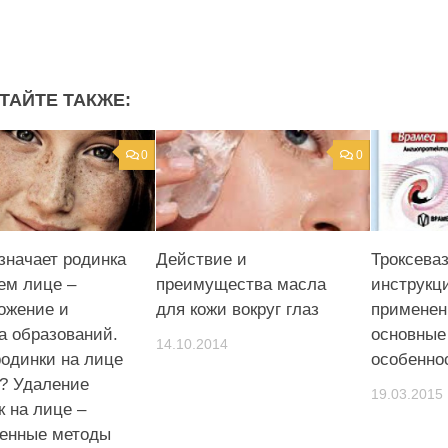
ТАЙТЕ ТАКЖЕ:
0
0
означает родинка
Действие и
Троксеваз
ем лице –
преимущества масла
инструкц
ожение и
для кожи вокруг глаз
применен
а образований.
основные
14.10.2014
родинки на лице
особенно
? Удаление
19.03.2015
к на лице –
енные методы