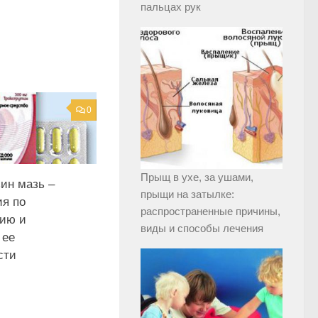
пальцах рук
0
Прыщ в ухе, за ушами,
ин мазь –
прыщи на затылке:
ия по
распространенные причины,
ию и
виды и способы лечения
 ее
сти