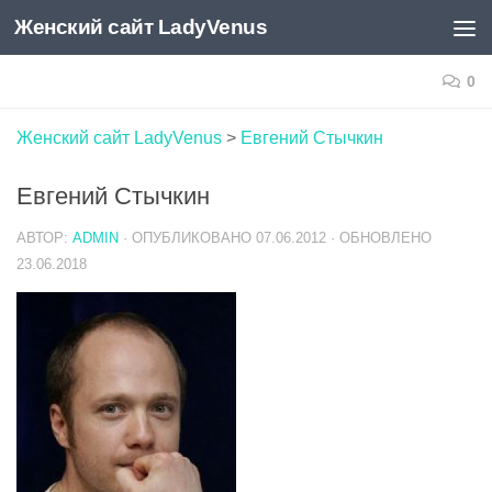
Женский сайт LadyVenus
Skip to content
0
Женский сайт LadyVenus
>
Евгений Стычкин
Евгений Стычкин
АВТОР:
ADMIN
· ОПУБЛИКОВАНО
07.06.2012
· ОБНОВЛЕНО
23.06.2018