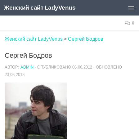
Женский сайт LadyVenus
Skip to content
0
Женский сайт LadyVenus
>
Сергей Бодров
Сергей Бодров
АВТОР:
ADMIN
· ОПУБЛИКОВАНО
06.06.2012
· ОБНОВЛЕНО
23.06.2018