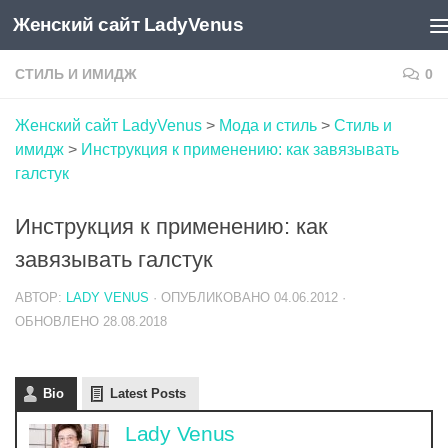
Женский сайт LadyVenus
Skip to content
СТИЛЬ И ИМИДЖ
0
Женский сайт LadyVenus
>
Мода и стиль
>
Стиль и
имидж
>
Инструкция к применению: как завязывать
галстук
Инструкция к применению: как
завязывать галстук
АВТОР:
LADY VENUS
· ОПУБЛИКОВАНО
04.06.2012
·
ОБНОВЛЕНО
28.08.2018
Bio
Latest Posts
Lady Venus