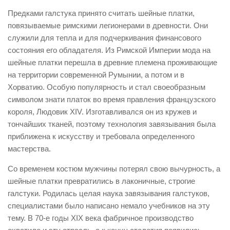
Предками галстука принято считать шейные платки,
повязываемые римскими легионерами в древности. Они
служили для тепла и для подчеркивания финансового
состояния его обладателя. Из Римской Империи мода на
шейные платки перешла в древние племена проживающие
на территории современной Румынии, а потом и в
Хорватию. Особую популярность и стал своеобразным
символом знати платок во время правления французского
короля, Людовик XIV. Изготавливался он из кружев и
тончайших тканей, поэтому технология завязывания была
приближена к искусству и требовала определенного
мастерства.
Со временем костюм мужчины потерял свою вычурность, а
шейные платки превратились в лаконичные, строгие
галстуки. Родилась целая наука завязывания галстуков,
специалистами было написано немало учебников на эту
тему. В 70-е годы XIX века фабричное производство