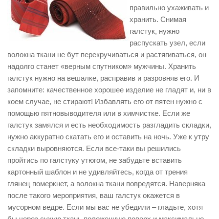
правильно ухаживать и
хранить. Снимая
галстук, нужно
распускать узел, если
волокна ткани не бут перекручиваться и растягиваться, он
надолго станет «верным спутником» мужчины. Хранить
галстук нужно на вешалке, расправив и разровняв его. И
запомните: качественное хорошее изделие не гладят и, ни в
коем случае, не стирают! Избавлять его от пятен нужно с
помощью пятновыводителя или в химчистке. Если же
галстук замялся и есть необходимость разгладить складки,
нужно аккуратно скатать его и оставить на ночь. Уже к утру
складки выровняются. Если все-таки вы решились
пройтись по галстуку утюгом, не забудьте вставить
картонный шаблон и не удивляйтесь, когда от трения
глянец померкнет, а волокна ткани повредятся. Наверняка
после такого мероприятия, ваш галстук окажется в
мусорном ведре. Если мы вас не убедили – гладьте, хотя
бы через сухую ткань положенную поверх и максимально