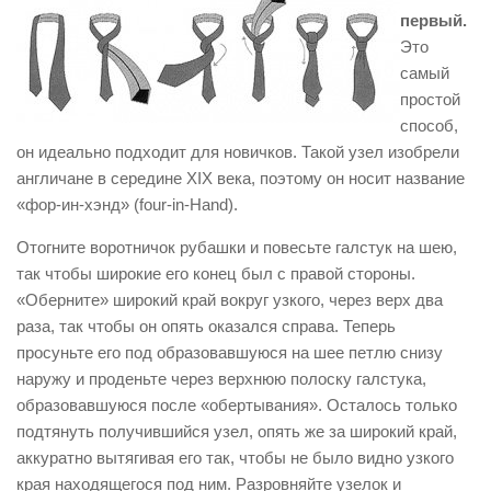
первый.
Это
самый
простой
способ,
он идеально подходит для новичков. Такой узел изобрели
англичане в середине ХIX века, поэтому он носит название
«фор-ин-хэнд» (four-in-Hand).
Отогните воротничок рубашки и повесьте галстук на шею,
так чтобы широкие его конец был с правой стороны.
«Оберните» широкий край вокруг узкого, через верх два
раза, так чтобы он опять оказался справа. Теперь
просуньте его под образовавшуюся на шее петлю снизу
наружу и проденьте через верхнюю полоску галстука,
образовавшуюся после «обертывания». Осталось только
подтянуть получившийся узел, опять же за широкий край,
аккуратно вытягивая его так, чтобы не было видно узкого
края находящегося под ним. Разровняйте узелок и