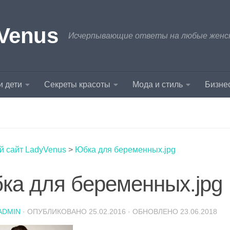
Venus
Исчерпывающие ответы на любые женски
и дети
Секреты красоты
Мода и стиль
Бизнес
й сайт LadyVenus
>
Юбка для беременных.jpg
ка для беременных.jpg
ADMIN
· ОПУБЛИКОВАНО
25.02.2016
· ОБНОВЛЕНО
23.06.2018