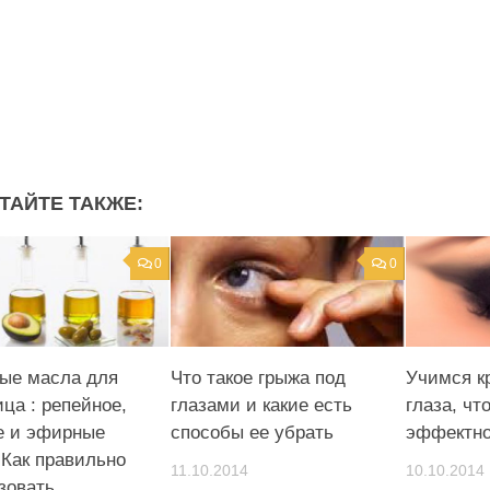
ТАЙТЕ ТАКЖЕ:
0
0
ые масла для
Что такое грыжа под
Учимся к
ца : репейное,
глазами и какие есть
глаза, чт
е и эфирные
способы ее убрать
эффектн
 Как правильно
11.10.2014
10.10.2014
зовать