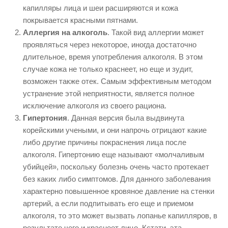
капилляры лица и шеи расширяются и кожа
покрывается красными пятнами.
Аллергия на алкоголь
. Такой вид аллергии может
проявляться через некоторое, иногда достаточно
длительное, время употребления алкоголя. В этом
случае кожа не только краснеет, но еще и зудит,
возможен также отек. Самым эффективным методом
устранение этой неприятности, является полное
исключение алкоголя из своего рациона.
Гипертония
. Данная версия была выдвинута
корейскими учеными, и они напрочь отрицают какие
либо другие причины покраснения лица после
алкоголя. Гипертонию еще называют «молчаливым
убийцей», поскольку болезнь очень часто протекает
без каких либо симптомов. Для данного заболевания
характерно повышенное кровяное давление на стенки
артерий, а если подпитывать его еще и приемом
алкоголя, то это может вызвать лопанье капилляров, в
результате чего и краснеет лицо. Кстати, эта