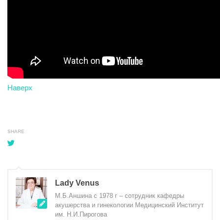
Наверх
SHARE
Lady Venus
М.Б.Аншина с 1978 г – сотрудник кафедры
акушерства и гинекологии Медицинский Институт
им. Н.И.Пирогова