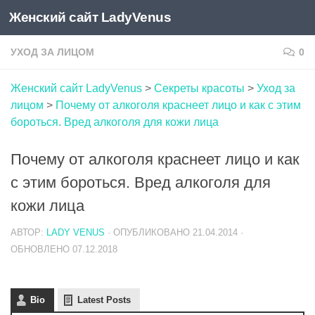
Женский сайт LadyVenus
Skip to content
УХОД ЗА ЛИЦОМ
0
Женский сайт LadyVenus
>
Секреты красоты
>
Уход за
лицом
>
Почему от алкоголя краснеет лицо и как с этим
бороться. Вред алкоголя для кожи лица
Почему от алкоголя краснеет лицо и как
с этим бороться. Вред алкоголя для
кожи лица
АВТОР:
LADY VENUS
· ОПУБЛИКОВАНО
21.04.2014
·
ОБНОВЛЕНО
07.12.2018
Bio
Latest Posts