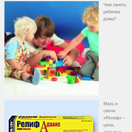
Чем занять
ребенка
дома?
Мазь и
свечи
«Релиф» –
цена,
состав и