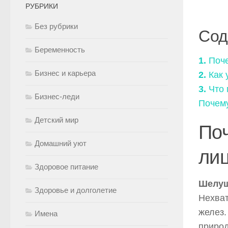
РУБРИКИ
Без рубрики
Сод
Беременность
1.
Поче
Бизнес и карьера
2.
Как 
3.
Что 
Бизнес-леди
Почему
Детский мир
По
Домашний уют
ли
Здоровое питание
Шелуш
Здоровье и долголетие
Нехват
желез.
Имена
природ