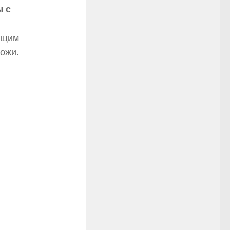
ы с
ящим
кожи.