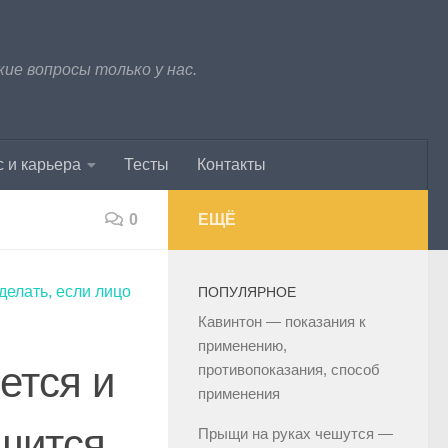
е вопросы только у нас.
 и карьера
Тесты
Контакты
0
ЕЩЁ
делать, если лицо
ПОПУЛЯРНОЕ
Кавинтон — показания к
применению,
ется и
противопоказания, способ
применения
шится
Прыщи на руках чешутся —