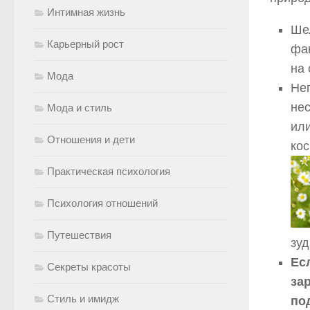
Интимная жизнь
Ше
Карьерный рост
фа
на 
Мода
Неп
не
Мода и стиль
ил
Отношения и дети
кос
Практическая психология
Психология отношений
Путешествия
зуд
Ес
Секреты красоты
за
Стиль и имидж
по