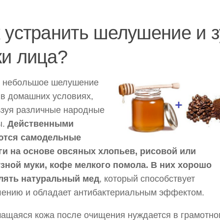
 устранить шелушение и з
жи лица?
ь небольшое шелушение
в домашних условиях,
ьзуя различные народные
ы.
Действенными
ются самодельные
ги на основе овсяных хлопьев, рисовой или
узной муки, кофе мелкого помола. В них хорошо
лять натуральный мед
, который способствует
лению и обладает антибактериальным эффектом.
ащаяся кожа после очищения нуждается в грамотно