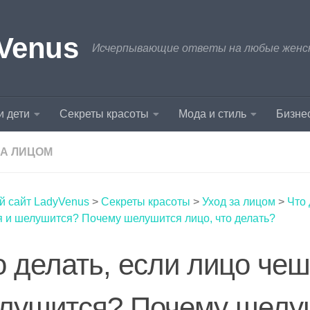
Venus
Исчерпывающие ответы на любые женски
и дети
Секреты красоты
Мода и стиль
Бизнес
ЗА ЛИЦОМ
й сайт LadyVenus
>
Секреты красоты
>
Уход за лицом
>
Что 
я и шелушится? Почему шелушится лицо, что делать?
о делать, если лицо чеш
лушится? Почему шелу