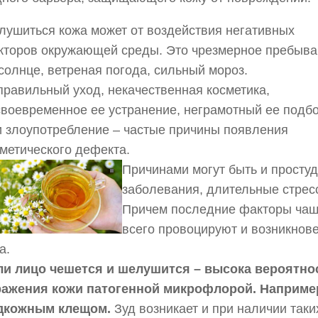
лушиться кожа может от воздействия негативных
кторов окружающей среды. Это чрезмерное пребыва
солнце, ветреная погода, сильный мороз.
равильный уход, некачественная косметика,
своевременное ее устранение, неграмотный ее подб
и злоупотребление – частые причины появления
метического дефекта.
Причинами могут быть и просту
заболевания, длительные стрес
Причем последние факторы ча
всего провоцируют и возникнов
а.
ли лицо чешется и шелушится – высока вероятно
ражения кожи патогенной микрофлорой. Наприме
дкожным клещом.
Зуд возникает и при наличии таки