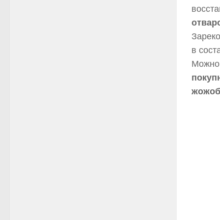
восст
отвар
Зареко
в сост
Можн
покуп
жожоба