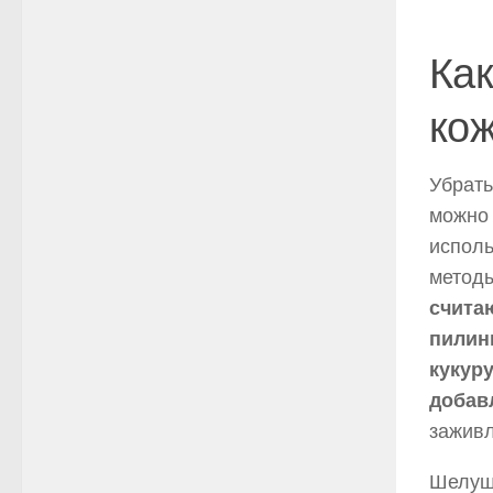
Как
ко
Убрат
можно 
испол
метод
счита
пилин
кукур
добав
зажив
Шелуш