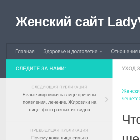
Skip to content
Женский сайт Lady
Главная
Здоровье и долголетие
Отношения 
СЛЕДИТЕ ЗА НАМИ:
УХОД 
СЛЕДУЮЩАЯ ПУБЛИКАЦИЯ
Женски
Белые жировики на лице причины
чешетс
появления, лечение. Жировики на
лице, фото разных их видов
Чт
ПРЕДЫДУЩАЯ ПУБЛИКАЦИЯ
ше
Почему кожа лица сильно