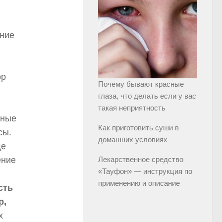
ние
ор
Почему бывают красные
глаза, что делать если у вас
такая неприятность
дные
Как приготовить суши в
сы.
домашних условиях
ще
ение
Лекарственное средство
«Тауфон» — инструкция по
применению и описание
сть
р,
х