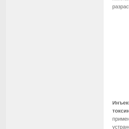
разрас
Инъек
токсин
примен
устран