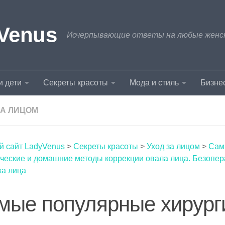
Venus
Исчерпывающие ответы на любые женски
и дети
Секреты красоты
Мода и стиль
Бизнес
ЗА ЛИЦОМ
й сайт LadyVenus
>
Секреты красоты
>
Уход за лицом
>
Сам
ические и домашние методы коррекции овала лица. Безопе
ка лица
мые популярные хирург