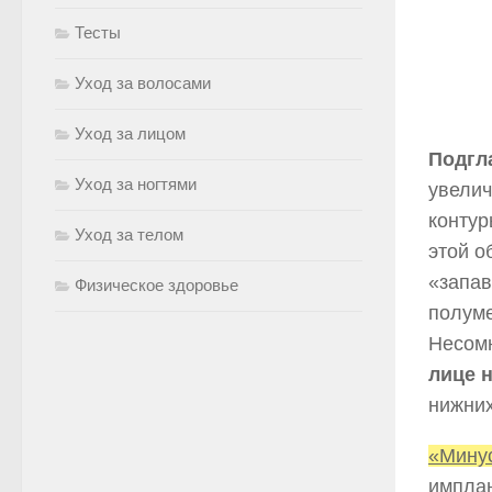
Тесты
Уход за волосами
Уход за лицом
Подгл
Уход за ногтями
увелич
контур
Уход за телом
этой о
«запав
Физическое здоровье
полум
Несомн
лице 
нижних
«Мину
имплан