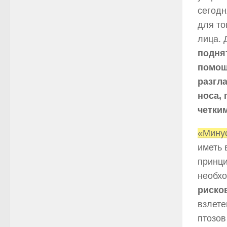
сегодн
для то
лица.
поднят
помощ
разгл
носа, 
четким
«Мину
иметь 
принци
необх
риско
взлет
птозов