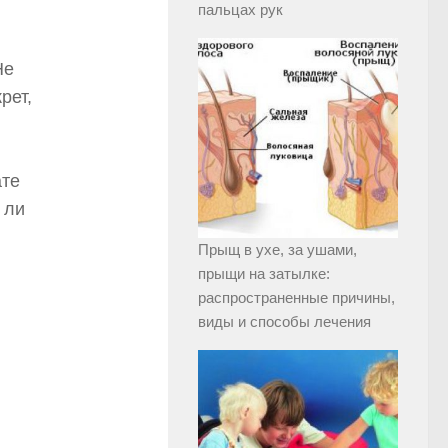
пальцах рук
Не
рет,
ате
 ли
Прыщ в ухе, за ушами,
прыщи на затылке:
распространенные причины,
виды и способы лечения