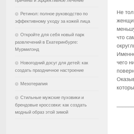
причины и эффективное лечение
Не тол
Ретинол: полное руководство по
женщин
эффективному уходу за кожей лица
меньшу
Откройте для себя новый парк
что с
развлечений в Екатеринбурге:
округл
Мурмилэнд
Именно
чего н
Новогодний досуг для детей: как
создать праздничное настроение
поверн
Оказыв
Мезотерапия
которы
Стильные мужские пуховики и
_____
брендовые кроссовки: как создать
модный образ этой зимой