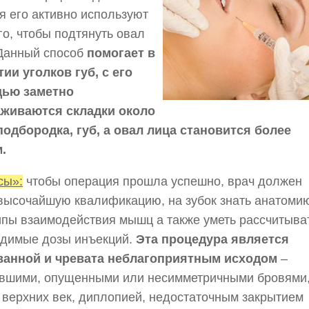
я его активно используют
го, чтобы подтянуть овал
 Данный способ
помогает в
ии уголков губ, с его
ью заметно
аживаются складки около
подбородка, губ, а овал лица становится более
.
сы»:
чтобы операция прошла успешно, врач должен
высочайшую квалификацию, на зубок знать анатоми
пы взаимодействия мышц а также уметь рассчитыва
одимые дозы инъекций.
Эта процедура является
ванной и чревата неблагоприятным исходом
–
евшими, опущенными или несимметричными бровями
 верхних век, диплопией, недостаточным закрытием