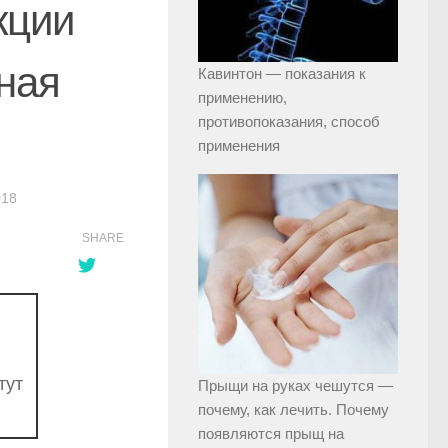
кции
ная
Кавинтон — показания к
применению,
противопоказания, способ
применения
018
SHARE
тут
Прыщи на руках чешутся —
почему, как лечить. Почему
появляются прыщ на