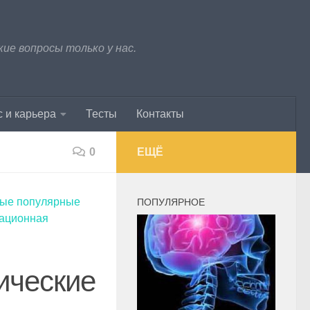
е вопросы только у нас.
 и карьера
Тесты
Контакты
0
ЕЩЁ
ые популярные
ПОПУЛЯРНОЕ
рационная
ические