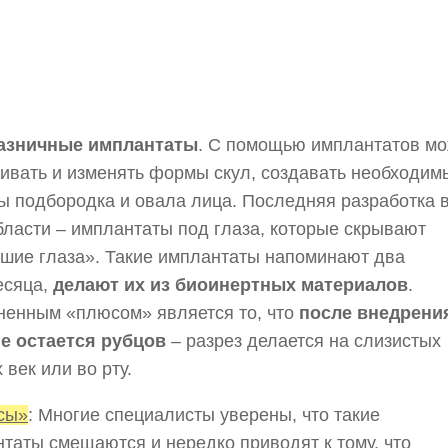
азничные имплантаты
. С помощью имплантатов м
ивать и изменять формы скул, создавать необходим
ы подбородка и овала лица. Последняя разработка 
бласти – имплантаты под глаза, которые скрывают
шие глаза». Такие имплантаты напоминают два
есяца,
делают их из биоинертных материалов
.
енным «плюсом» является то, что
после внедрени
не остается рубцов
– разрез делается на слизистых
 век или во рту.
сы»
: Многие специалисты уверены, что такие
таты смещаются и нередко приводят к тому, что