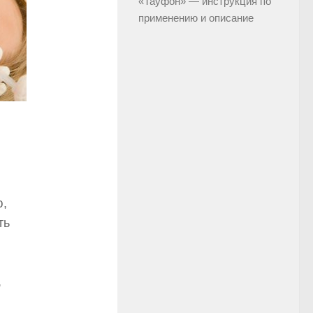
«Тауфон» — инструкция по
применению и описание
ю,
ть
,