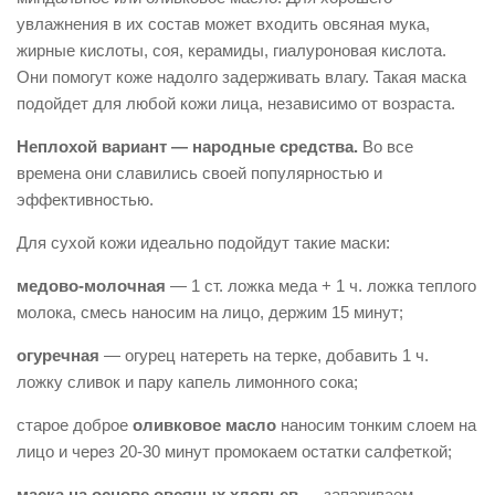
увлажнения в их состав может входить овсяная мука,
жирные кислоты, соя, керамиды, гиалуроновая кислота.
Они помогут коже надолго задерживать влагу. Такая маска
подойдет для любой кожи лица, независимо от возраста.
Неплохой вариант — народные средства.
Во все
времена они славились своей популярностью и
эффективностью.
Для сухой кожи идеально подойдут такие маски:
медово-молочная
— 1 ст. ложка меда + 1 ч. ложка теплого
молока, смесь наносим на лицо, держим 15 минут;
огуречная
— огурец натереть на терке, добавить 1 ч.
ложку сливок и пару капель лимонного сока;
старое доброе
оливковое масло
наносим тонким слоем на
лицо и через 20-30 минут промокаем остатки салфеткой;
маска на основе овсяных хлопьев
— запариваем