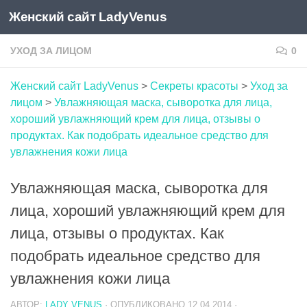
Женский сайт LadyVenus
Skip to content
УХОД ЗА ЛИЦОМ
0
Женский сайт LadyVenus
>
Секреты красоты
>
Уход за
лицом
>
Увлажняющая маска, сыворотка для лица,
хороший увлажняющий крем для лица, отзывы о
продуктах. Как подобрать идеальное средство для
увлажнения кожи лица
Увлажняющая маска, сыворотка для
лица, хороший увлажняющий крем для
лица, отзывы о продуктах. Как
подобрать идеальное средство для
увлажнения кожи лица
АВТОР:
LADY VENUS
· ОПУБЛИКОВАНО
12.04.2014
·