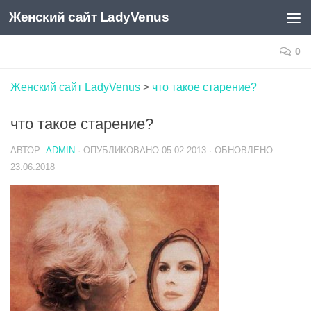
Женский сайт LadyVenus
Skip to content
0
Женский сайт LadyVenus
>
что такое старение?
что такое старение?
АВТОР:
ADMIN
· ОПУБЛИКОВАНО
05.02.2013
· ОБНОВЛЕНО
23.06.2018