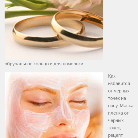
обручальное кольцо и для помолвки
Как
избавится
от черных
точек на
носу. Маска
пленка от
черных
точек,
рецепт