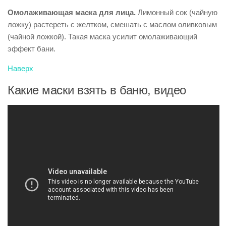
Омолаживающая маска для лица.
Лимонный сок (чайную
ложку) растереть с желтком, смешать с маслом оливковым
(чайной ложкой). Такая маска усилит омолаживающий
эффект бани.
Наверх
Какие маски взять в баню, видео