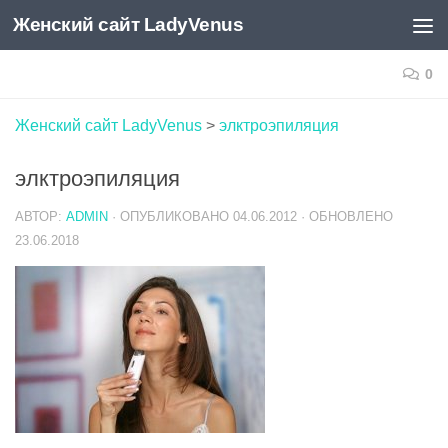
Женский сайт LadyVenus
Skip to content
0
Женский сайт LadyVenus
>
элктроэпиляция
элктроэпиляция
АВТОР:
ADMIN
· ОПУБЛИКОВАНО
04.06.2012
· ОБНОВЛЕНО
23.06.2018