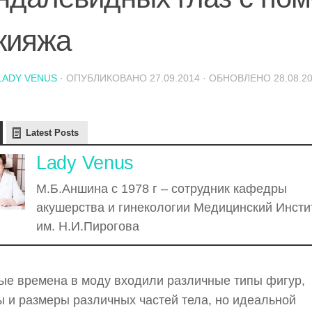
кияжа
LADY VENUS
· ОПУБЛИКОВАНО
27.09.2014
· ОБНОВЛЕНО
28.08.2
Latest Posts
Lady Venus
М.Б.Аншина с 1978 г – сотрудник кафедры
акушерства и гинекологии Медицинский Инсти
им. Н.И.Пирогова
ые времена в моду входили различные типы фигур,
 и размеры различных частей тела, но идеальной