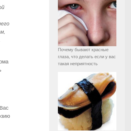
ой
него
м,
а
Почему бывают красные
глаза, что делать если у вас
орма
такая неприятность
ь
 Вас
юзию