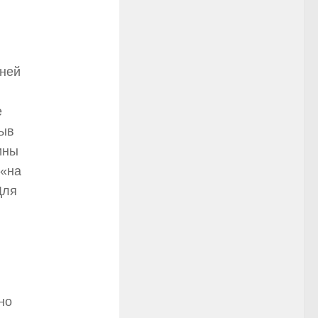
еней
е
рыв
ины
 «на
Для
и
но