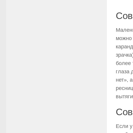
Сов
Малень
можно 
каранд
зрачка
более 
глаза 
нет», 
ресниц
вытяги
Сов
Если у