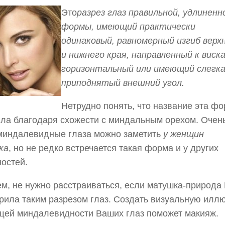
Это
разрез глаз правильной, удлиненн
формы, имеющий практически
одинаковый, равномерный изгиб верх
и нижнего края, направленный к виска
горизонтальный или имеющий слегк
приподнятый внешний угол.
Нетрудно понять, что название эта ф
ла благодаря схожести с миндальным орехом. Очен
миндалевидные глаза можно заметить
у женщин
ка
, но не редко встречается такая форма и у других
остей.
м, не нужно расстраиваться, если матушка-природа
рила таким разрезом глаз. Создать визуальную илл
ей миндалевидности Ваших глаз поможет макияж.