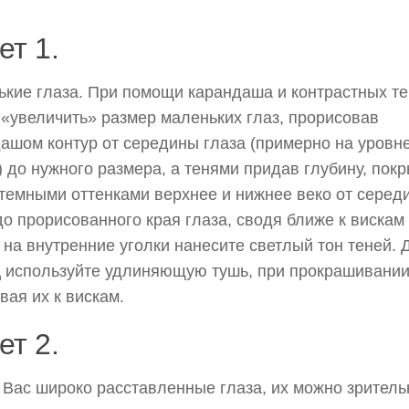
ет 1.
кие глаза. При помощи карандаша и контрастных т
«увеличить» размер маленьких глаз, прорисовав
ашом контур от середины глаза (примерно на уровн
) до нужного размера, а тенями придав глубину, пок
темными оттенками верхнее и нижнее веко от серед
до прорисованного края глаза, сводя ближе к вискам
а на внутренние уголки нанесите светлый тон теней. 
 используйте удлиняющую тушь, при прокрашивани
вая их к вискам.
ет 2.
 Вас широко расставленные глаза, их можно зритель