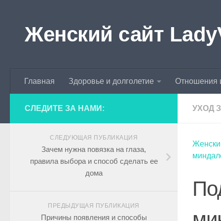
Skip to content
Женский сайт Lady
Главная
Здоровье и долголетие
Отношения 
СЛЕДИТЕ ЗА НАМИ:
УХОД 
СЛЕДУЮЩАЯ ПУБЛИКАЦИЯ
Женски
Зачем нужна повязка на глаза,
миндал
правила выбора и способ сделать ее
дома
По
ПРЕДЫДУЩАЯ ПУБЛИКАЦИЯ
ми
Причины появления и способы