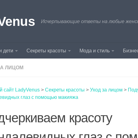
Venus
Исчерпывающие ответы на любые женски
и дети
Секреты красоты
Мода и стиль
Бизнес
ЗА ЛИЦОМ
й сайт LadyVenus
>
Секреты красоты
>
Уход за лицом
>
Под
евидных глаз с помощью макияжа
дчеркиваем красоту
ндалевидных глаз с по