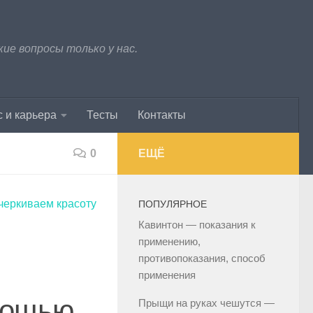
е вопросы только у нас.
 и карьера
Тесты
Контакты
0
ЕЩЁ
черкиваем красоту
ПОПУЛЯРНОЕ
Кавинтон — показания к
применению,
противопоказания, способ
применения
мощью
Прыщи на руках чешутся —