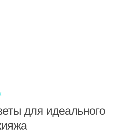
х
веты для идеального
кияжа