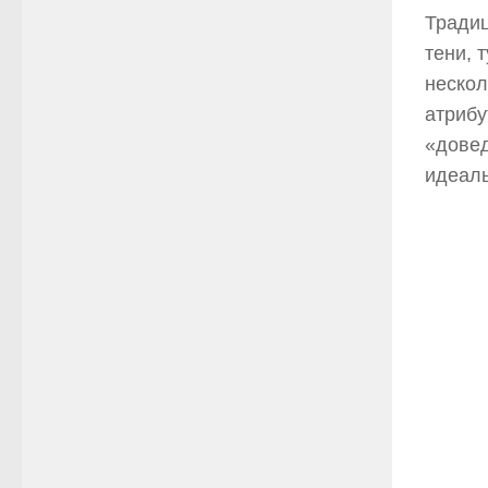
Тради
тени, 
нескол
атрибу
«довед
идеал