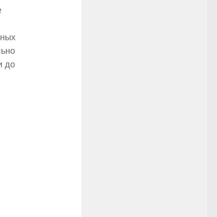
е
чных
льно
и до