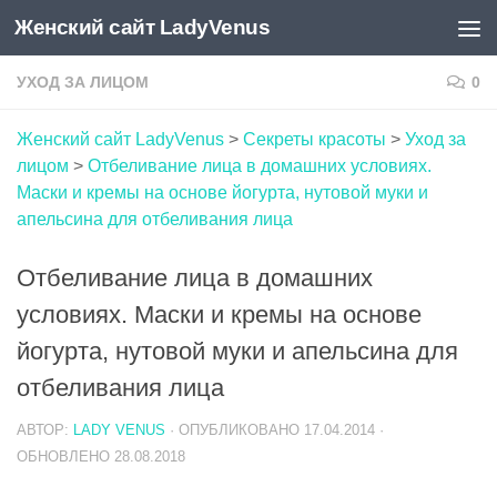
Женский сайт LadyVenus
Skip to content
УХОД ЗА ЛИЦОМ
0
Женский сайт LadyVenus
>
Секреты красоты
>
Уход за
лицом
>
Отбеливание лица в домашних условиях.
Маски и кремы на основе йогурта, нутовой муки и
апельсина для отбеливания лица
Отбеливание лица в домашних
условиях. Маски и кремы на основе
йогурта, нутовой муки и апельсина для
отбеливания лица
АВТОР:
LADY VENUS
· ОПУБЛИКОВАНО
17.04.2014
·
ОБНОВЛЕНО
28.08.2018