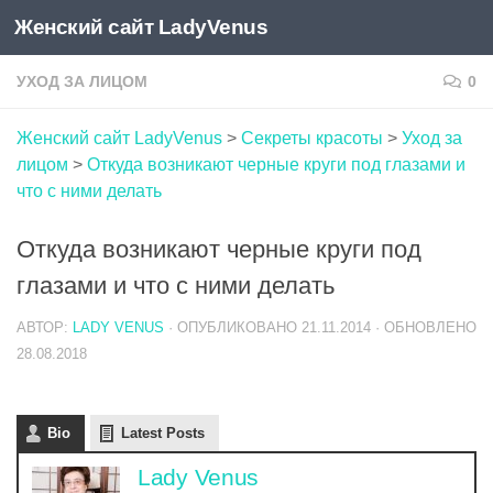
Женский сайт LadyVenus
Skip to content
УХОД ЗА ЛИЦОМ
0
Женский сайт LadyVenus
>
Секреты красоты
>
Уход за
лицом
>
Откуда возникают черные круги под глазами и
что с ними делать
Откуда возникают черные круги под
глазами и что с ними делать
АВТОР:
LADY VENUS
· ОПУБЛИКОВАНО
21.11.2014
· ОБНОВЛЕНО
28.08.2018
Bio
Latest Posts
Lady Venus