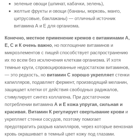
зеленые овощи (шпинат, кабачки, зелень),
желтые фрукты и овощи (бананы, морковь, манго,
цитрусовые, баклажаны) — отличный источник
витамина А и Е для организма.
Конечно, местное применение кремов с витаминами А,
Е, С и К очень важно
, но поглощение витаминов и
микроэлементов с пищей способствует распространению
их по всем без исключения клеткам организма. И хотя
темные круги, спровоцированные недостатком витаминов,
— это редкость, но
витамин С хорошо укрепляет
стенки
капилляров, подавляет фермент, производящий меланин,
защищает клетки от действия свободных радикалов,
стимулирует синтез коллагена. При достаточном
потреблении витамина
А и Е кожа упругая, сильная и
красивая.
Витамин К регулирует свертывание крови
и
укрепляет стенки сосудов, поэтому помогает
предотвратить разрыв капилляров, через которые венозная
кровь окрашивает в темный цвет кожу под глазами.