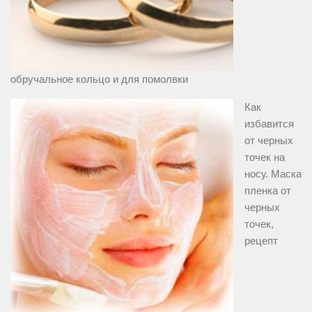
обручальное кольцо и для помолвки
Как
избавится
от черных
точек на
носу. Маска
пленка от
черных
точек,
рецепт