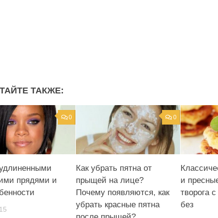
ТАЙТЕ ТАКЖЕ:
0
0
 удлиненными
Как убрать пятна от
Классиче
ими прядями и
прыщей на лице?
и пресны
обенности
Почему появляются, как
творога с
убрать красные пятна
без
15
после прыщей?