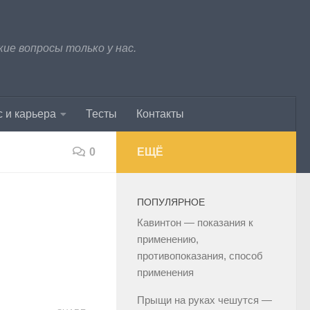
е вопросы только у нас.
 и карьера
Тесты
Контакты
0
ЕЩЁ
ПОПУЛЯРНОЕ
Кавинтон — показания к
применению,
противопоказания, способ
применения
Прыщи на руках чешутся —