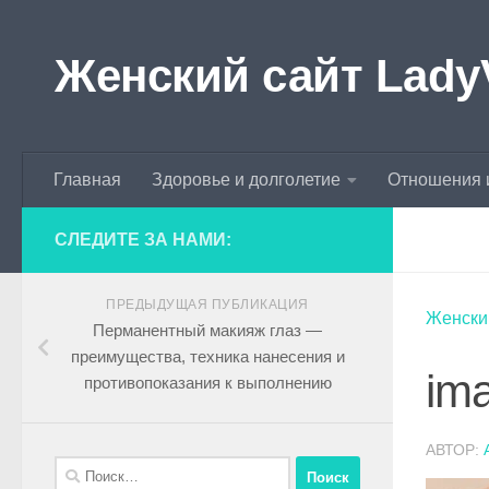
Skip to content
Женский сайт Lady
Главная
Здоровье и долголетие
Отношения 
СЛЕДИТЕ ЗА НАМИ:
ПРЕДЫДУЩАЯ ПУБЛИКАЦИЯ
Женски
Перманентный макияж глаз —
преимущества, техника нанесения и
ima
противопоказания к выполнению
АВТОР: