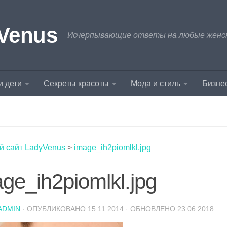
Venus
Исчерпывающие ответы на любые женски
и дети
Секреты красоты
Мода и стиль
Бизнес
й сайт LadyVenus
>
image_ih2piomlkl.jpg
ge_ih2piomlkl.jpg
ADMIN
· ОПУБЛИКОВАНО
15.11.2014
· ОБНОВЛЕНО
23.06.2018