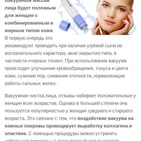
Вакуумный массаж
лица будет полезным
для женщин с
комбинированным и
жирным типом кожи
.
В первую очередь его
рекомендуют проводить при наличии угревой сыпи не
воспалительного характера, акне закрытого типа, в
частности «черных точек». При использовании вакуума
происходит улучшение кровообращения, тонуса и цвета
кожи, сужение пор, снижение отечности, нормализация
работы сальных желез.
Вакуумная чистка лица, отзывы набирает положительные у
женщин всех возрастов. Однако в большей степени она
пользуется популярностью у женщин среднего и старшего
возраста. Это связано с тем, что
воздействие вакуума на
кожные покровы провоцирует выработку коллагена и
эластина.
С помощью процедуры можно устранить
небольшие морщины, а лицо после будет выглядеть