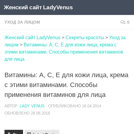
Женский сайт LadyVenus
Skip to content
УХОД ЗА ЛИЦОМ
0
Женский сайт LadyVenus
>
Секреты красоты
>
Уход за
лицом
>
Витамины: А, С, Е для кожи лица, крема с
этими витаминами. Способы применения витаминов
для лица
Витамины: А, С, Е для кожи лица, крема
с этими витаминами. Способы
применения витаминов для лица
АВТОР:
LADY VENUS
· ОПУБЛИКОВАНО
18.04.2014
·
ОБНОВЛЕНО
28.08.2018