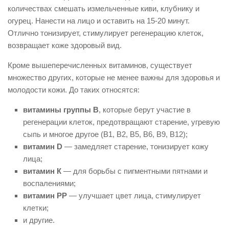
количествах смешать измельченные киви, клубнику и
огурец. Нанести на лицо и оставить на 15-20 минут.
Отлично тонизирует, стимулирует регенерацию клеток,
возвращает коже здоровый вид.
Кроме вышеперечисленных витаминов, существует
множество других, которые не менее важны для здоровья и
молодости кожи. До таких относятся:
витамины группы В
, которые берут участие в
регенерации клеток, предотвращают старение, угревую
сыпь и многое другое (В1, В2, В5, В6, В9, В12);
витамин D
— замедляет старение, тонизирует кожу
лица;
витамин К
— для борьбы с пигментными пятнами и
воспалениями;
витамин РР
— улучшает цвет лица, стимулирует
клетки;
и другие.