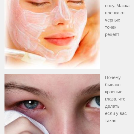
носу. Маска
пленка от
черных
точек,
рецепт
Почему
бывают
красные
глаза, что
делать
если у вас
такая