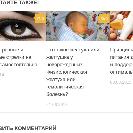
ТАЙТЕ ТАКЖЕ:
0
0
 ровные и
Что такое желтуха или
Принципы
ые стрелки на
желтушка у
питания 
 самостоятельно
новорожденных.
и поддер
Физиологическая
оптималь
14
желтуха или
03.03.2015
гемолитическая
болезнь?
21.06.2013
ВИТЬ КОММЕНТАРИЙ