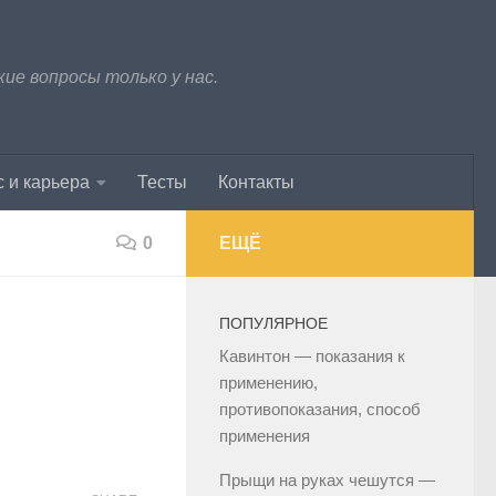
е вопросы только у нас.
 и карьера
Тесты
Контакты
0
ЕЩЁ
ПОПУЛЯРНОЕ
Кавинтон — показания к
применению,
противопоказания, способ
применения
Прыщи на руках чешутся —