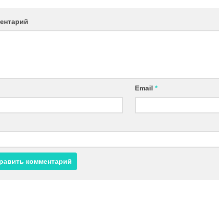
ентарий
Email
*