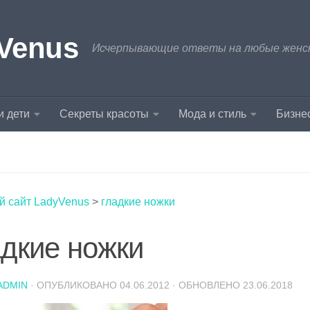
Venus
Исчерпывающие ответы на любые женски
и дети
Секреты красоты
Мода и стиль
Бизнес
й сайт LadyVenus
>
гладкие ножки
адкие ножки
ADMIN
· ОПУБЛИКОВАНО
04.06.2012
· ОБНОВЛЕНО
23.06.2018