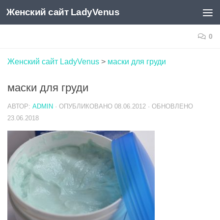
Женский сайт LadyVenus
Skip to content
0
Женский сайт LadyVenus
>
маски для груди
маски для груди
АВТОР:
ADMIN
· ОПУБЛИКОВАНО
08.06.2012
· ОБНОВЛЕНО
23.06.2018