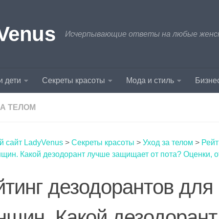
Venus
Исчерпывающие ответы на любые женски
и дети
Секреты красоты
Мода и стиль
Бизнес
ЗА ТЕЛОМ
й сайт LadyVenus
>
Секреты красоты
>
Уход за телом
>
Рейт
щин. Какой дезодорант лучше защищает от пота? Оценки, 
йтинг дезодорантов для
нщин. Какой дезодоран