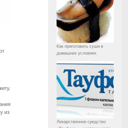
Как приготовить суши в
от
домашних условиях
ь
ету,
ания
у из
Лекарственное средство