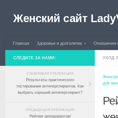
Skip to content
Женский сайт Lady
Главная
Здоровье и долголетие
Отношения 
СЛЕДИТЕ ЗА НАМИ:
УХОД 
СЛЕДУЮЩАЯ ПУБЛИКАЦИЯ
Женски
Результаты практического
для жен
тестирования антиперспирантов. Как
выбрать хороший антиперспирант?
Ре
ПРЕДЫДУЩАЯ ПУБЛИКАЦИЯ
же
Рейтинг дезодорантов/