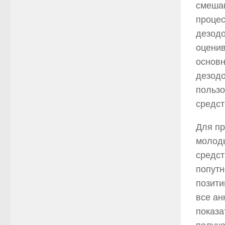
смеша
процес
дезодо
оценив
основн
дезодо
пользо
средст
Для п
молоды
средст
попутн
позити
все ан
показа