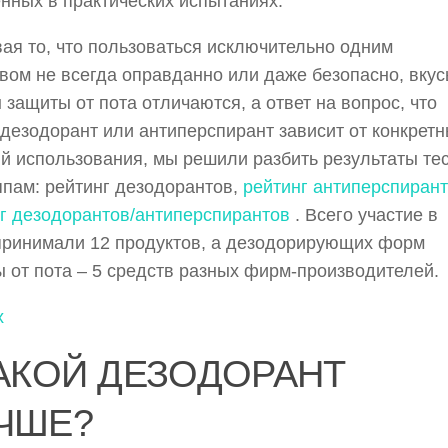
нных в практических испытаниях.
ая то, что пользоваться исключительно одним
вом не всегда оправданно или даже безопасно, вку
защиты от пота отличаются, а ответ на вопрос, что
дезодорант или антиперспирант зависит от конкрет
й использования, мы решили разбить результаты те
ппам: рейтинг дезодорантов,
рейтинг антиперспиран
г дезодорантов/антиперспирантов
. Всего участие в
принимали 12 продуктов, а дезодорирующих форм
 от пота – 5 средств разных фирм-производителей.
х
КАКОЙ ДЕЗОДОРАНТ
ЧШЕ?