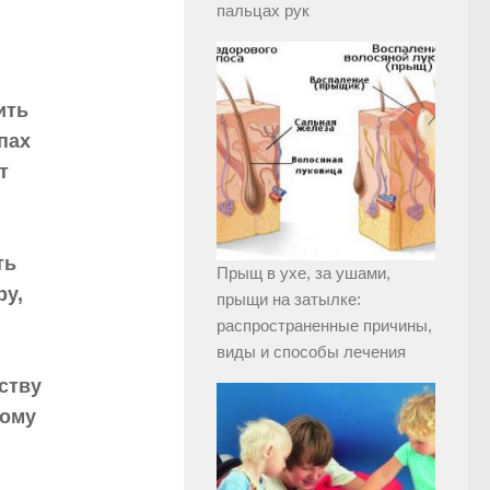
пальцах рук
ить
пах
т
ть
Прыщ в ухе, за ушами,
ру,
прыщи на затылке:
распространенные причины,
виды и способы лечения
ству
кому