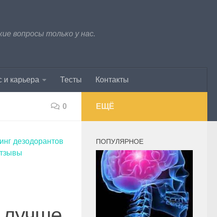
е вопросы только у нас.
 и карьера
Тесты
Контакты
0
ЕЩЁ
инг дезодорантов
ПОПУЛЯРНОЕ
отзывы
т лучше