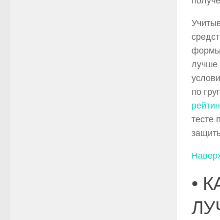
получе
Учитыв
средст
формы 
лучше 
услови
по гру
рейтин
тесте 
защиты
Навер
• 
ЛУ