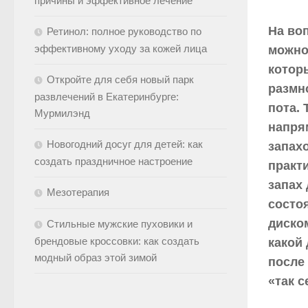
причины и эффективное лечение
На воп
Ретинол: полное руководство по
эффективному уходу за кожей лица
можно 
котор
Откройте для себя новый парк
размн
развлечений в Екатеринбурге:
пота.
Мурмилэнд
напря
Новогодний досуг для детей: как
запахо
создать праздничное настроение
практи
запах
Мезотерапия
состо
диском
Стильные мужские пуховики и
брендовые кроссовки: как создать
какой
модный образ этой зимой
после
«так 