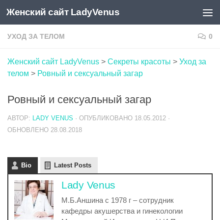
Женский сайт LadyVenus
Skip to content
УХОД ЗА ТЕЛОМ
0
Женский сайт LadyVenus
>
Секреты красоты
>
Уход за
телом
>
Ровный и сексуальный загар
Ровный и сексуальный загар
АВТОР:
LADY VENUS
· ОПУБЛИКОВАНО
18.05.2012
·
ОБНОВЛЕНО
28.08.2018
Bio
Latest Posts
Lady Venus
М.Б.Аншина с 1978 г – сотрудник
кафедры акушерства и гинекологии