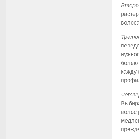
Втор
растер
волоса
Трети
переде
нужног
болеют
каждую
профил
Четве
Выбира
волос 
медлен
прежде