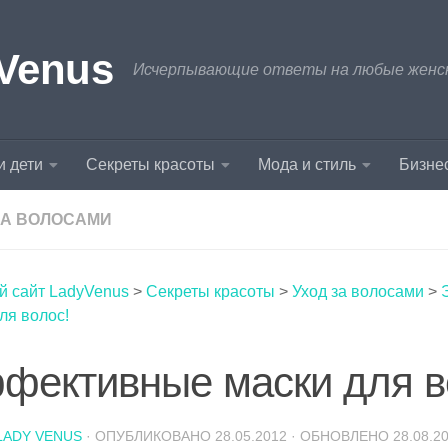
Venus
Исчерпывающие ответы на любые женски
и дети
Секреты красоты
Мода и стиль
Бизнес
ЗА ВОЛОСАМИ
й сайт LadyVenus
>
Секреты красоты
>
Уход за волосами
>
ля волос!
фективные маски для в
LADY VENUS
· ОПУБЛИКОВАНО
28.05.2012
· ОБНОВЛЕНО
28.08.2