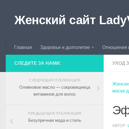
Skip to content
Женский сайт Lady
Главная
Здоровье и долголетие
Отношения 
СЛЕДИТЕ ЗА НАМИ:
УХОД 
СЛЕДУЮЩАЯ ПУБЛИКАЦИЯ
Женски
Оливковое масло — сокровищница
маски д
витаминов для волос
Эф
ПРЕДЫДУЩАЯ ПУБЛИКАЦИЯ
Безупречная мода и стиль
АВТОР: