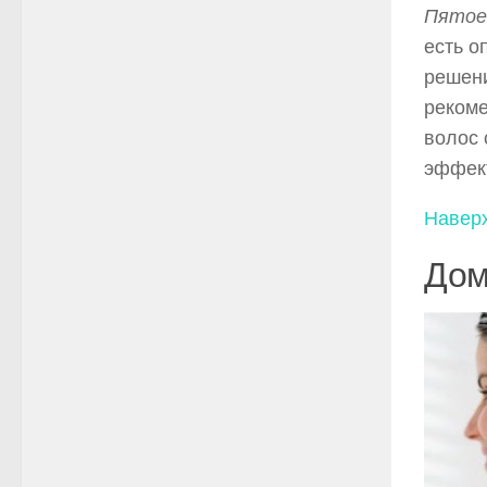
Пятое
есть о
решени
рекоме
волос 
эффект
Навер
Дом