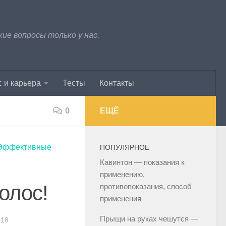
е вопросы только у нас.
 и карьера
Тесты
Контакты
0
ЕЩЁ
Эффективные
ПОПУЛЯРНОЕ
Кавинтон — показания к
применению,
олос!
противопоказания, способ
применения
Прыщи на руках чешутся —
018