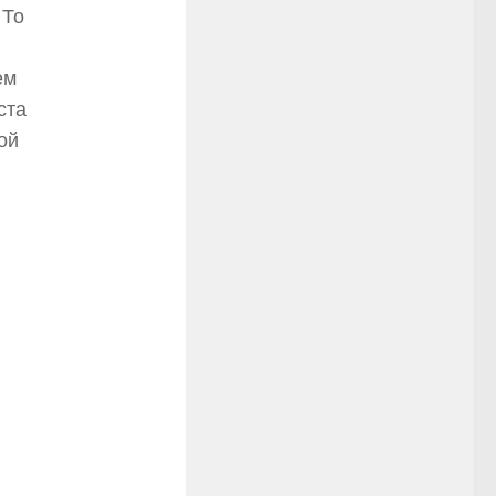
 То
ем
ста
ой