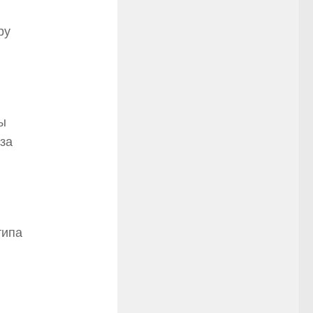
ру
ы
за
типа