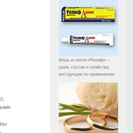
Мазь и свечи «Релиф» –
цена, состав и свойства,
инструкция по применению
т,
выми
 вы
ь.