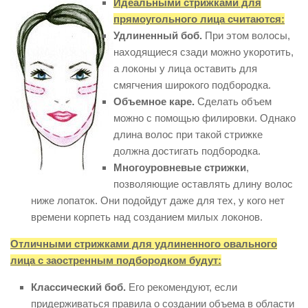
Идеальными стрижками для
прямоугольного лица считаются:
Удлиненный боб.
При этом волосы,
находящиеся сзади можно укоротить,
а локоны у лица оставить для
смягчения широкого подбородка.
Объемное каре.
Сделать объем
можно с помощью филировки. Однако
длина волос при такой стрижке
должна достигать подбородка.
Многоуровневые стрижки
,
позволяющие оставлять длину волос
ниже лопаток. Они подойдут даже для тех, у кого нет
времени корпеть над созданием милых локонов.
Отличными стрижками для удлиненного овального
лица с заостренным подбородком будут:
Классический боб.
Его рекомендуют, если
придерживаться правила о создании объема в области