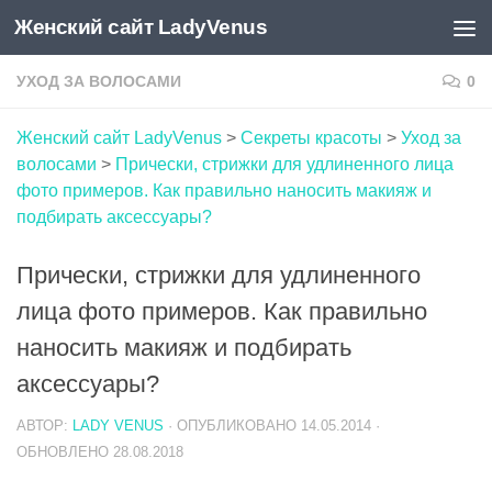
Женский сайт LadyVenus
Skip to content
УХОД ЗА ВОЛОСАМИ
0
Женский сайт LadyVenus
>
Секреты красоты
>
Уход за
волосами
>
Прически, стрижки для удлиненного лица
фото примеров. Как правильно наносить макияж и
подбирать аксессуары?
Прически, стрижки для удлиненного
лица фото примеров. Как правильно
наносить макияж и подбирать
аксессуары?
АВТОР:
LADY VENUS
· ОПУБЛИКОВАНО
14.05.2014
·
ОБНОВЛЕНО
28.08.2018