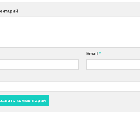
ентарий
Email
*