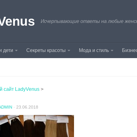
Venus
Исчерпывающие ответы на любые женски
и дети
Секреты красоты
Мода и стиль
Бизнес
й сайт LadyVenus
>
ADMIN
·
23.06.2018