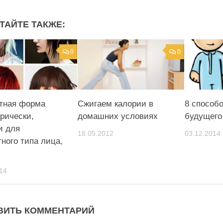
ТАЙТЕ ТАКЖЕ:
0
0
тная форма
Сжигаем калории в
8 способо
прически,
домашних условиях
будущего
и для
18.05.2012
03.12.2014
тного типа лица,
14
ВИТЬ КОММЕНТАРИЙ